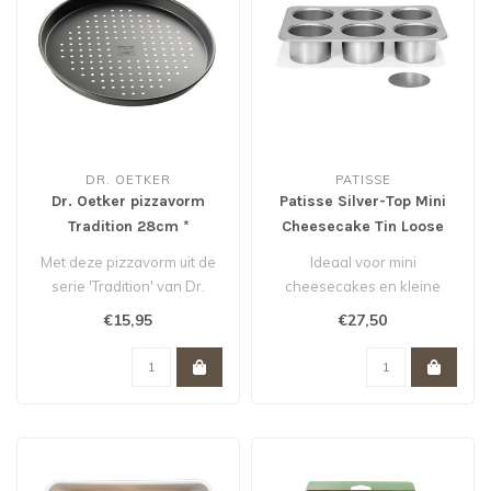
DR. OETKER
PATISSE
Dr. Oetker pizzavorm
Patisse Silver-Top Mini
Tradition 28cm *
Cheesecake Tin Loose
Base Ø8 *
Met deze pizzavorm uit de
Ideaal voor mini
serie 'Tradition' van Dr.
cheesecakes en kleine
Oetker bak je heerlijke pizz..
taartjes.
€15,95
€27,50
Losse bodem voor
eenvoudig los..