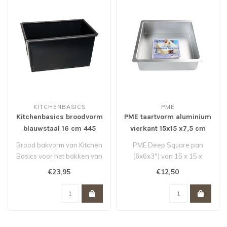
KITCHENBASICS
PME
Kitchenbasics broodvorm
PME taartvorm aluminium
blauwstaal 16 cm 445
vierkant 15x15 x7,5 cm
gram
Brood bakvorm van Kitchen
PME Deep Square pan
Basics voor het bakken van
(6x6x3") van 15 x 15 x
overheerlijke krokante
7,5cm.
€23,95
€12,50
brod..