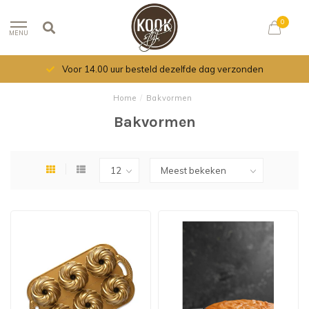
0
MENU
Voor 14.00 uur besteld dezelfde dag verzonden
Home
/
Bakvormen
Bakvormen