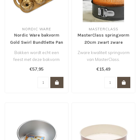
NORDIC WARE
MASTERCLASS
Nordic Ware bakvorm
MasterClass springvorm
Gold Swirl Bundtlette Pan
20cm zwart zware
kwaliteit
Bakken wordt echt een
Zware kwaliteit springvorm
feest met deze bakvorm
van MasterClass.
van Nordic Ware. De
€57,95
€15,49
scherpe tekenin..