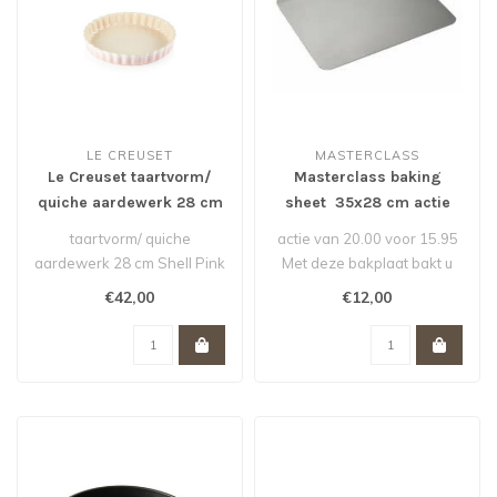
LE CREUSET
MASTERCLASS
Le Creuset taartvorm/
Masterclass baking
quiche aardewerk 28 cm
sheet 35x28 cm actie
Shell Pink actie van 55,-
van 20,- voor 12,- *
taartvorm/ quiche
actie van 20.00 voor 15.95
voor 42,- *
aardewerk 28 cm Shell Pink
Met deze bakplaat bakt u
actie van 55,- voor 42,- *De
de lekkerste en koekjes, b..
€42,00
€12,00
Le Cre..