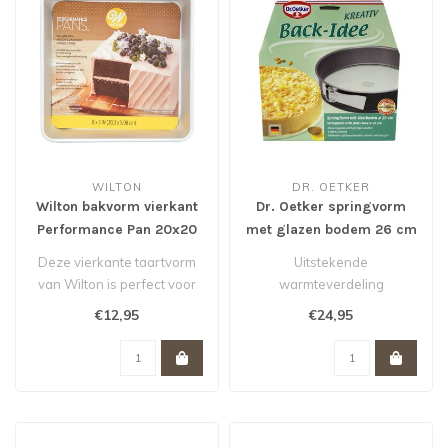
WILTON
DR. OETKER
Wilton bakvorm vierkant
Dr. Oetker springvorm
Performance Pan 20x20
met glazen bodem 26 cm
cm
*
Deze vierkante taartvorm
Uitstekende
van Wilton is perfect voor
warmteverdeling
stapeltaarten voor bruiloft..
Superieure anti-
€12,95
€24,95
aanbaklaag
Bodem is van glas en s..