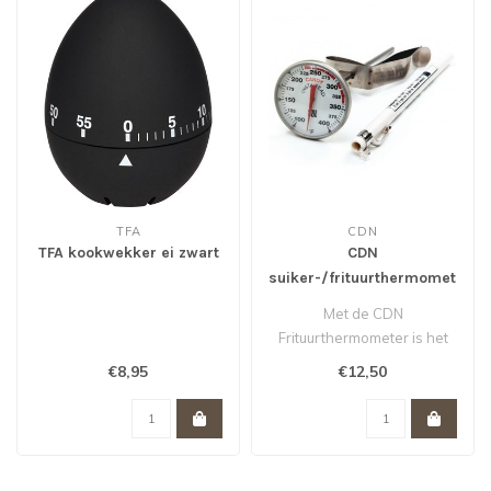
TFA
CDN
TFA kookwekker ei zwart
CDN
suiker-/frituurthermometer
Met de CDN
Frituurthermometer is het
perfect bereiden van
€8,95
€12,50
frituurhapjes, suiker ..