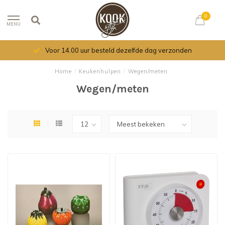
0
MENU
Voor 14.00 uur besteld dezelfde dag verzonden
Home
/
Keukenhulpen
/
Wegen/meten
Wegen/meten