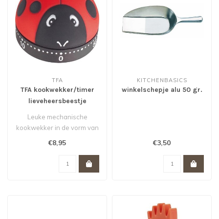
TFA
KITCHENBASICS
TFA kookwekker/timer
winkelschepje alu 50 gr.
lieveheersbeestje
Leuke mechanische
kookwekker in de vorm van
een lieveheersbeestje voor
€8,95
€3,50
jou of je..