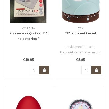
KORONA
TFA
Korona weegschaal PIA
TFA kookwekker uil
no batteries *
Leuke mechanische
kookwekker in de vorm van
een uiltje voor jou of je
€49,95
€8,95
kind...