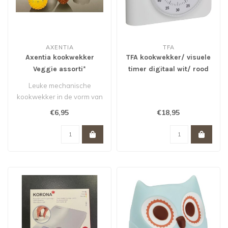
AXENTIA
TFA
Axentia kookwekker
TFA kookwekker/ visuele
Veggie assorti*
timer digitaal wit/ rood
Leuke mechanische
kookwekker in de vorm van
een aardbei, ananas,
€6,95
€18,95
groene paprika ..