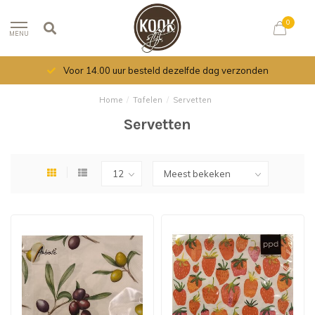
0
MENU
Voor 14.00 uur besteld dezelfde dag verzonden
Home
/
Tafelen
/
Servetten
Servetten