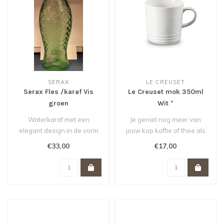
SERAX
LE CREUSET
Serax Fles /karaf Vis
Le Creuset mok 350ml
groen
Wit *
Waterkaraf met een
Je geniet nog meer van
elegant design in de vorm
jouw kop koffie of thee als
van een vis.
je het drinkt uit deze grote ..
€33,00
€17,00