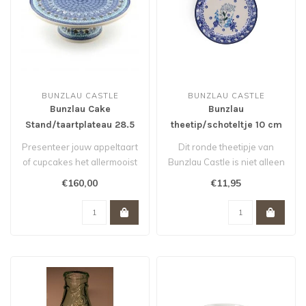
BUNZLAU CASTLE
BUNZLAU CASTLE
Bunzlau Cake
Bunzlau
Stand/taartplateau 28.5
theetip/schoteltje 10 cm
cm - Blue Coral *
voor theezakje Floral
Presenteer jouw appeltaart
Dit ronde theetipje van
Party
of cupcakes het allermooist
Bunzlau Castle is niet alleen
met deze etagère van Bun..
handig voor je gebruikte t..
€160,00
€11,95