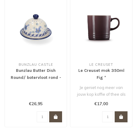
BUNZLAU CASTLE
LE CREUSET
Bunzlau Butter Dish
Le Creuset mok 350ml
Round/ botervloot rond -
Fig *
Spring Ballet
Je geniet nog meer van
jouw kop koffie of thee als
je het drinkt uit deze grote ..
€26,95
€17,00