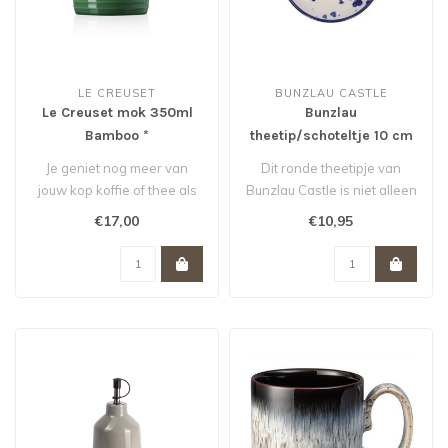
LE CREUSET
BUNZLAU CASTLE
Le Creuset mok 350ml
Bunzlau
Bamboo *
theetip/schoteltje 10 cm
voor theezakje Hearts
Je geniet nog meer van
Dit ronde theetipje van
jouw kop koffie of thee als
Bunzlau Castle is niet alleen
je het drinkt uit deze grote ..
handig voor je gebruikte t..
€17,00
€10,95