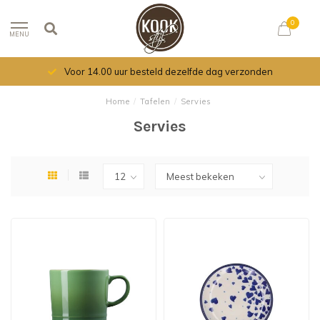
0
MENU
Voor 14.00 uur besteld dezelfde dag verzonden
Home
/
Tafelen
/
Servies
Servies