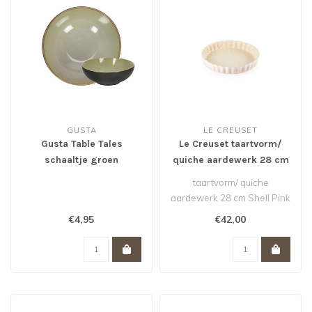
GUSTA
LE CREUSET
Gusta Table Tales
Le Creuset taartvorm/
schaaltje groen
quiche aardewerk 28 cm
12x4,3cm.
Shell Pink actie van 55,-
taartvorm/ quiche
voor 42,- *
aardewerk 28 cm Shell Pink
actie van 55,- voor 42,- *De
€4,95
€42,00
Le Cre..