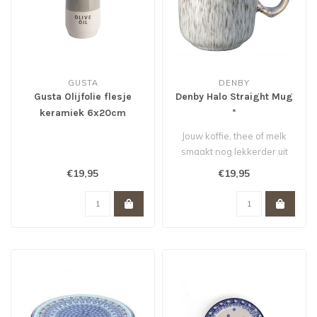
GUSTA
DENBY
Gusta Olijfolie flesje
Denby Halo Straight Mug
keramiek 6x20cm
*
Jouw koffie, thee of melk
smaakt nog lekkerder uit
deze fraaie handgemaakte
€19,95
€19,95
beke..