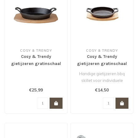
COSY & TRENDY
COSY & TRENDY
Cosy & Trendy
Cosy & Trendy
gietijzeren gratinschaal
gietijzeren gratinschaal
ovaal 30x17xH5 cm op
ovaal 15.5 cm op plankje
Handige gietijzeren bbq
berkenhouten plankje
skillet voor individuele
porties. Inclusief houten
€25,99
€14,50
serve..