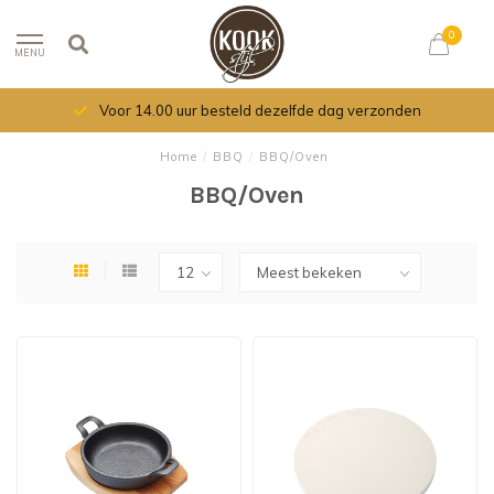
0
MENU
Voor 14.00 uur besteld dezelfde dag verzonden
Home
/
BBQ
/
BBQ/Oven
BBQ/Oven