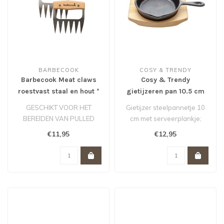
BARBECOOK
COSY & TRENDY
Barbecook Meat claws
Cosy & Trendy
roestvast staal en hout *
gietijzeren pan 10.5 cm
op plankje
GESCHIKT VOOR HET
Gietijzer steelpannetje 10
BEREIDEN VAN PULLED
cm met serveerplankje;
PORK.
ideaal voor gerechtjes op
€11,95
€12,95
SET VAN 2
de B..
VLEESKLAUWEN.
FSC®-GECE..