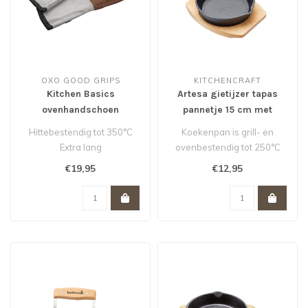
OXO GOOD GRIPS
KITCHENCRAFT
Kitchen Basics
Artesa gietijzer tapas
ovenhandschoen
pannetje 15 cm met
Hittebestendig tot 350°C
houten serveerbord
Hittebestendig tot 350°C
Koekenpan is grill- en
set van 2 stuks
Extra lang
ovenbestendig tot 250°C
Gemaakt van suède
Koekenpan is alleen
€19,95
€12,95
Voorzien van ophanglu..
handwas
Ho..