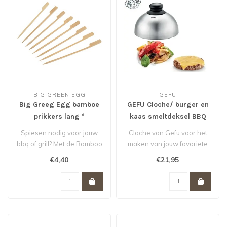
BIG GREEN EGG
GEFU
Big Greeg Egg bamboe
GEFU Cloche/ burger en
prikkers lang *
kaas smeltdeksel BBQ
Spiesen nodig voor jouw
Cloche van Gefu voor het
bbq of grill? Met de Bamboo
maken van jouw favoriete
Skewers van Big Green Egg
(cheese)burger. Ook te
€4,40
€21,95
pr..
gebruik..