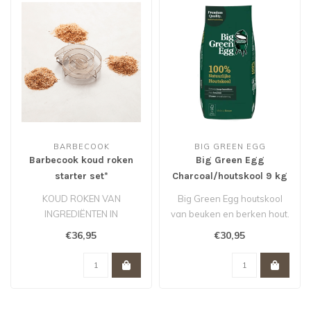
BARBECOOK
BIG GREEN EGG
Barbecook koud roken
Big Green Egg
starter set*
Charcoal/houtskool 9 kg
*
KOUD ROKEN VAN
Big Green Egg houtskool
INGREDIËNTEN IN
van beuken en berken hout.
ROOKOVEN OF BARBECUE
Geschikt voor de grote
€36,95
€30,95
MET DEKSEL.
modell..
KAN TOT 13 UUR..