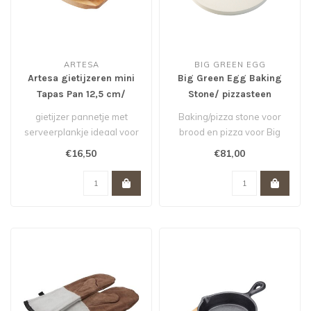
ARTESA
BIG GREEN EGG
Artesa gietijzeren mini
Big Green Egg Baking
Tapas Pan 12,5 cm/
Stone/ pizzasteen
houten serveerplankje
Medium MiniMax Small *
gietijzer pannetje met
Baking/pizza stone voor
serveerplankje ideaal voor
brood en pizza voor Big
gerechtjes op de BBQ of uit
Green Egg Medium,
€16,50
€81,00
de..
MiniMax en Sma..