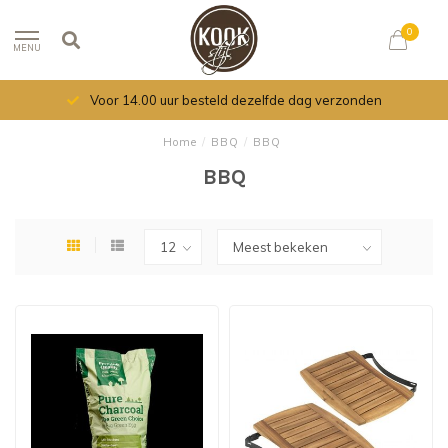
0
MENU
Voor 14.00 uur besteld dezelfde dag verzonden
Home
/
BBQ
/
BBQ
BBQ