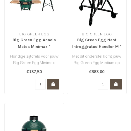
BIG GREEN EGG
BIG GREEN EGG
Big Green Egg Acacia
Big Green Egg Nest
Mates Minimax *
Intreggrated Handler M *
Handige zijtafels voor jouw
Met dit onderstel komt jouw
Big Green Egg Minimax.
Big Green Egg Medium op
comfortabele kookhoogte
€137,50
€383,00
te s..