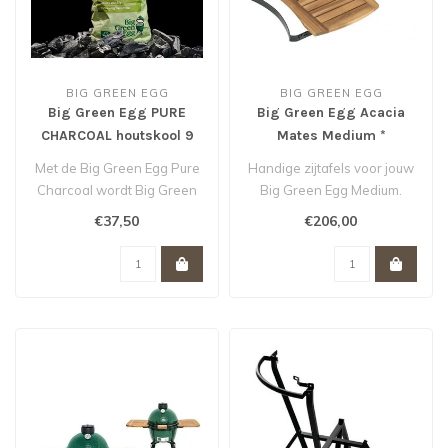
BIG GREEN EGG
BIG GREEN EGG
Big Green Egg PURE
Big Green Egg Acacia
CHARCOAL houtskool 9
Mates Medium *
KG *
Met de Big Green Egg Pure
Handige zijtafels voor jouw
Charcoal wordt Big Green
Big Green Egg Medium.
Egg nog
€37,50
€206,00
groener. Deze revolu..