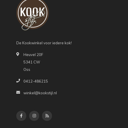
De Kookwinkel voor iedere kok!
Heuvel 20F
5341 CW
Oss
0412-486215
winkel@kookstijl.nl