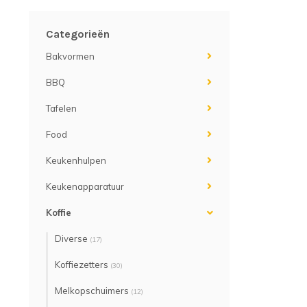
Categorieën
Bakvormen
BBQ
Tafelen
Food
Keukenhulpen
Keukenapparatuur
Koffie
Diverse
(17)
Koffiezetters
(30)
Melkopschuimers
(12)