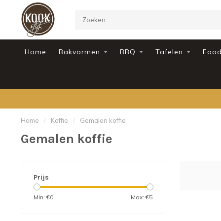
Home
Bakvormen
BBQ
Tafelen
Foo
Home
/
Koffie
/
Gemalen koffie
Gemalen koffie
Prijs
Min: €
0
Max: €
5