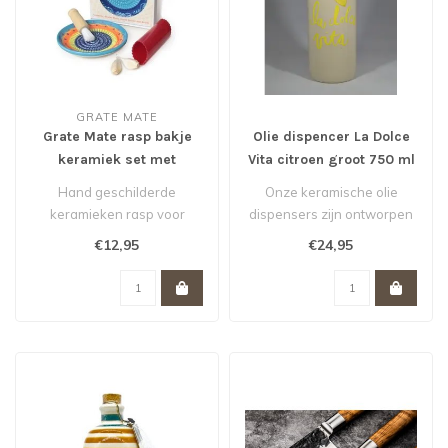
GRATE MATE
Grate Mate rasp bakje
Olie dispencer La Dolce
keramiek set met
Vita citroen groot 750 ml
knoflookschiller en
Hand geschilderde
Onze keramische olie
kwastje
keramieken rasp voor
dispensers zijn ontworpen
knoflook, gember of
om oliën, azijn en andere
€12,95
€24,95
bijvoorbeeld nootmusk..
vloeis..