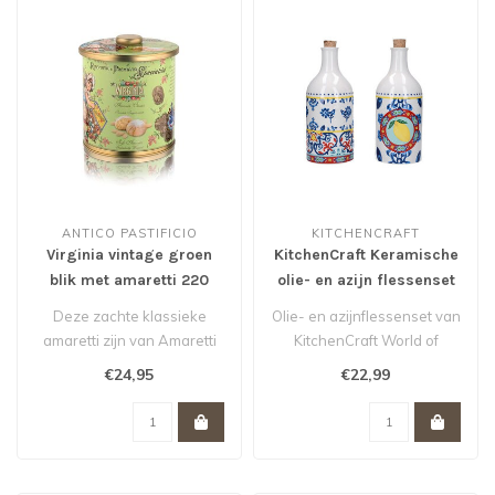
ANTICO PASTIFICIO
KITCHENCRAFT
Virginia vintage groen
KitchenCraft Keramische
blik met amaretti 220
olie- en azijn flessenset
gram
500ml
Deze zachte klassieke
Olie- en azijnflessenset van
amaretti zijn van Amaretti
KitchenCraft World of
Virginia. Wordt geleverd in
Flavours. Hij bevat twee
€24,95
€22,99
een..
olie..