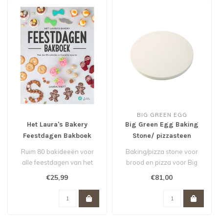
BIG GREEN EGG
Het Laura's Bakery
Big Green Egg Baking
Feestdagen Bakboek
Stone/ pizzasteen
Medium MiniMax Small *
Ruim 80 bakideeën voor
Baking/pizza stone voor
alle feestdagen van het
brood en pizza voor Big
jaar!
Green Egg Medium,
€25,99
€81,00
MiniMax en Sma..