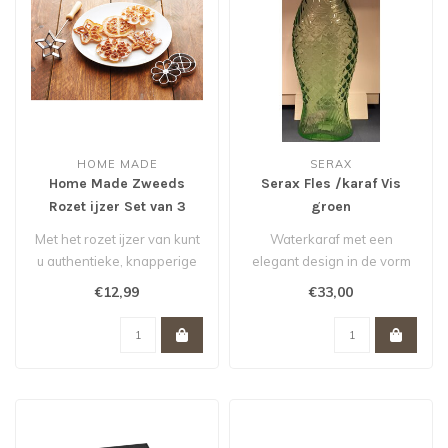
HOME MADE
SERAX
Home Made Zweeds
Serax Fles /karaf Vis
Rozet ijzer Set van 3
groen
Met het rozet ijzer van kunt
Waterkaraf met een
u authentieke, knapperige
elegant design in de vorm
rozetkoekjes maken..
van een vis.
€12,99
€33,00