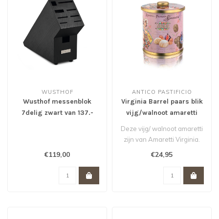
WUSTHOF
ANTICO PASTIFICIO
Wusthof messenblok
Virginia Barrel paars blik
7delig zwart van 137.-
vijg/walnoot amaretti
voor 119,- *
220 gram
Deze vijg/ walnoot amaretti
zijn van Amaretti Virginia.
Wordt geleverd in een mo..
€119,00
€24,95