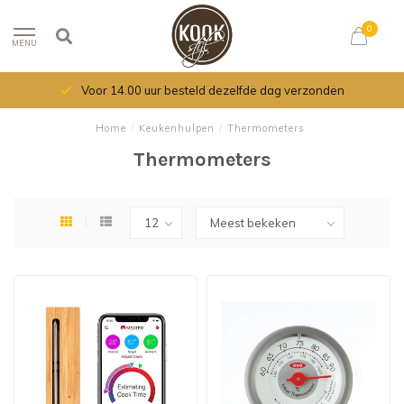
0
MENU
Voor 14.00 uur besteld dezelfde dag verzonden
Home
/
Keukenhulpen
/
Thermometers
Thermometers