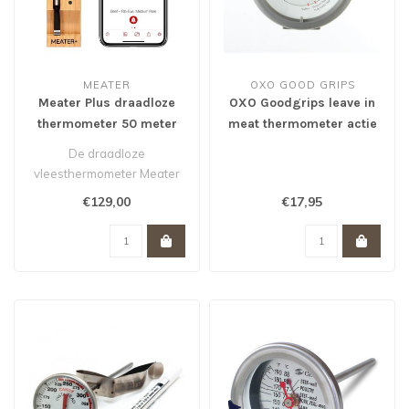
MEATER
OXO GOOD GRIPS
Meater Plus draadloze
OXO Goodgrips leave in
thermometer 50 meter
meat thermometer actie
van €17,95 voor €11,95 *
De draadloze
vleesthermometer Meater
meet zowel de kern
€129,00
€17,95
temperatuur van uw gerec..