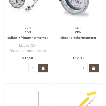
CDN
CDN
CDN
CDN
suiker-/frituurthermometer
vleeskernthermometer
Profi
Met de CDN
Frituurthermometer is het
perfect bereiden van
€12,50
€12,95
frituurhapjes, suiker ..