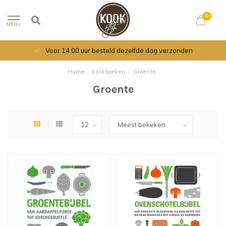
0
MENU
Voor 14.00 uur besteld dezelfde dag verzonden
Home
/
Kookboeken
/
Groente
Groente