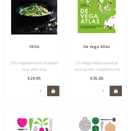
VEGA
De Vega Atlas
100 vegetarische recepten
De Vega Atlas neemt je
voor elke dag.
mee op een vegetarische
wereldreis.
€29,95
€35,00