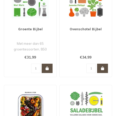
Groente Bijbel
Ovenschotel Bijbel
Met meer dan 65
groentesoorten, 850
recepten, een eindeloze
€31,99
€34,99
lijst variaties daar..