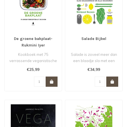
De groene bakplaat-
Salade Bijbel
Rukmini Iyer
Kookboek met 75
Salade is zoveel meer dan
verrassende veganistische
een blaadje sla met een
en vegetarische
beetje olie en azijn. In deze
€25,99
€34,99
ovengerechten...
..