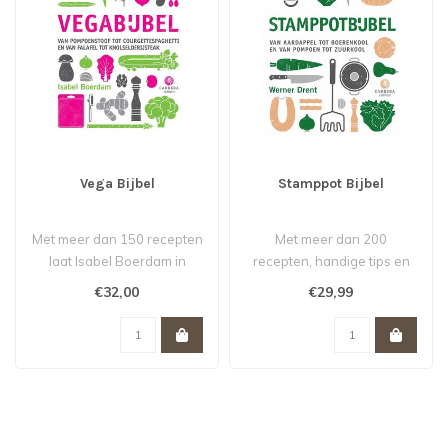
Vega Bijbel
Stamppot Bijbel
Met meer dan 150 recepten
Met meer dan 200
laat Isabel Boerdam in
recepten, handige tips en
Vegabijbel de oneindige
aanwijzingen laat Werner
€32,00
€29,99
mogelij..
Drent in St..