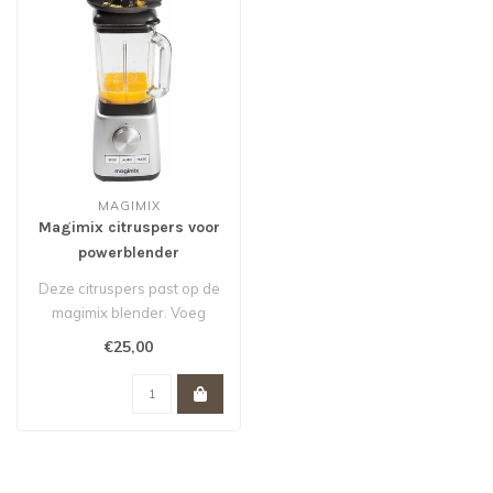
MAGIMIX
Magimix citruspers voor
powerblender
Deze citruspers past op de
magimix blender. Voeg
direct citrussap toe aan uw
€25,00
smo..