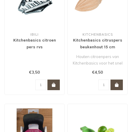
IBILI
KITCHENBASICS
Kitchenbasics citroen
Kitchenbasics citruspers
pers rvs
beukenhout 15 cm
Houten citroenpers van
Kitchenbasics voor het snel
uitpersen van citroen of
€3,50
€4,50
limo..