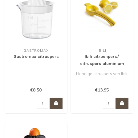
GASTROMAX
IBILI
Gastromax citruspers
Ibili citroenpers/
citruspers aluminium
geel
Handige citruspers van Ibili.
€8,50
€13,95