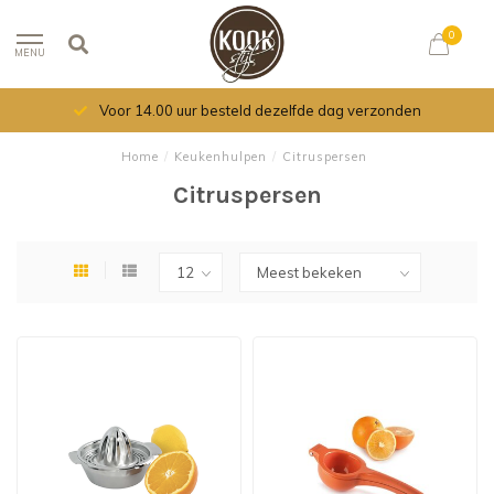
0
MENU
Voor 14.00 uur besteld dezelfde dag verzonden
Home
/
Keukenhulpen
/
Citruspersen
Citruspersen