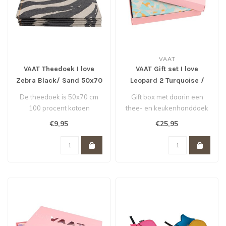
VAAT
VAAT Theedoek I love
VAAT Gift set I love
Zebra Black/ Sand 50x70
Leopard 2 Turquoise /
cm
Orange
De theedoek is 50x70 cm
Gift box met daarin een
100 procent katoen
thee- en keukenhanddoek
in leopard dessin in de
€9,95
€25,95
kleurenc..