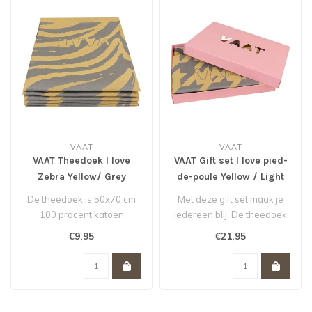
VAAT
VAAT
VAAT Theedoek I love
VAAT Gift set I love pied-
Zebra Yellow/ Grey
de-poule Yellow / Light
50x70 cm
Grey
De theedoek is 50x70 cm
Met deze gift set maak je
100 procent katoen
iedereen blij. De theedoek
en keukenhanddoek zijn
€9,95
€21,95
gema..