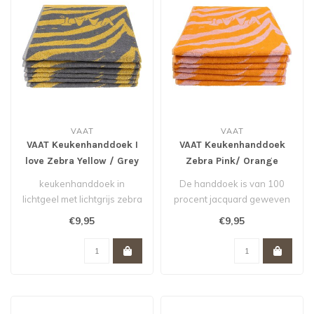
VAAT
VAAT
VAAT Keukenhanddoek I
VAAT Keukenhanddoek
love Zebra Yellow / Grey
Zebra Pink/ Orange
50x60 cm
50x60 cm
keukenhanddoek in
De handdoek is van 100
lichtgeel met lichtgrijs zebra
procent jacquard geweven
dessin.
katoen, wat betekent dat
€9,95
€9,95
het pa..