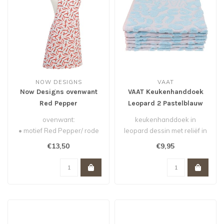
NOW DESIGNS
VAAT
Now Designs ovenwant
VAAT Keukenhanddoek
Red Pepper
Leopard 2 Pastelblauw
ovenwant:
keukenhanddoek in
• motief Red Pepper/ rode
leopard dessin met reliëf in
pepers
pastelblauw.
€13,50
€9,95
• 100% katoen