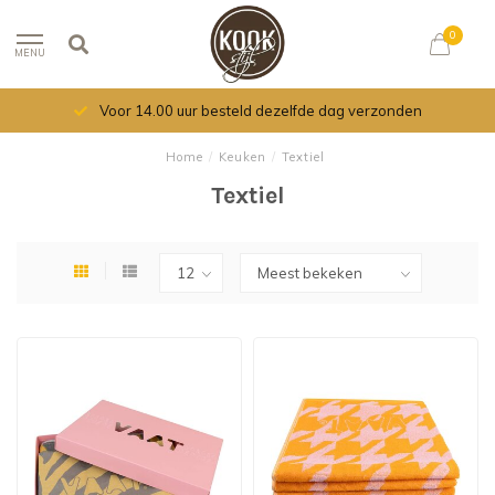
0
MENU
Voor 14.00 uur besteld dezelfde dag verzonden
Home
/
Keuken
/
Textiel
Textiel