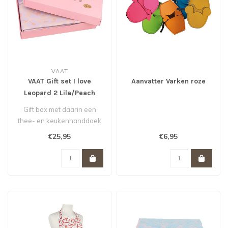
VAAT
VAAT Gift set I love
Aanvatter Varken roze
Leopard 2 Lila/Peach
Gift box met daarin een
thee- en keukenhanddoek
in leopard dessin in de
€25,95
€6,95
kleurenc..