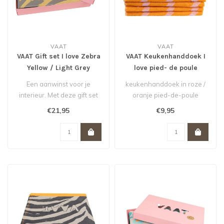
VAAT
VAAT
VAAT Gift set I love Zebra
VAAT Keukenhanddoek I
Yellow / Light Grey
love pied- de poule
Pink/Orange
Een aanwinst voor je
keukenhanddoek in roze /
interieur. Met deze gift set
oranje pied-de-poule
maak je iedereen blij. De
dessin. Voor een instant
€21,95
€9,95
thee..
upgrade v..