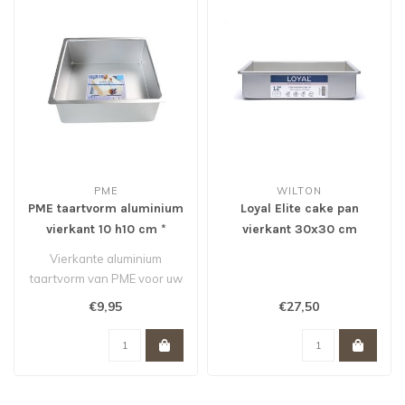
PME
WILTON
PME taartvorm aluminium
Loyal Elite cake pan
vierkant 10 h10 cm *
vierkant 30x30 cm
Vierkante aluminium
taartvorm van PME voor uw
stapel (bruids)taart. De
€9,95
€27,50
geanodise..