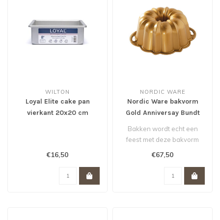
WILTON
NORDIC WARE
Loyal Elite cake pan
Nordic Ware bakvorm
vierkant 20x20 cm
Gold Anniversay Bundt
pan
Bakken wordt echt een
feest met deze bakvorm
van Nordic Ware. De
€16,50
€67,50
scherpe tekenin..