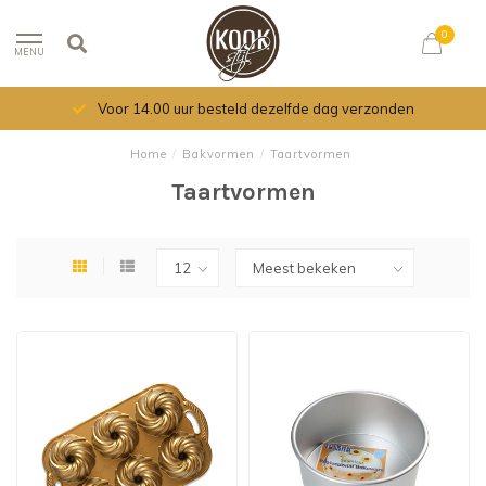
0
MENU
Voor 14.00 uur besteld dezelfde dag verzonden
Home
/
Bakvormen
/
Taartvormen
Taartvormen