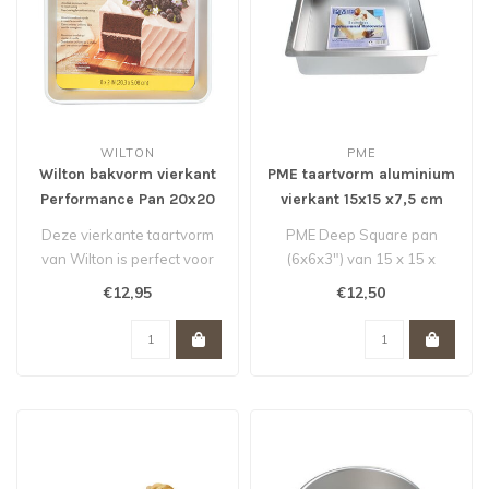
WILTON
PME
Wilton bakvorm vierkant
PME taartvorm aluminium
Performance Pan 20x20
vierkant 15x15 x7,5 cm
cm
Deze vierkante taartvorm
PME Deep Square pan
van Wilton is perfect voor
(6x6x3") van 15 x 15 x
stapeltaarten voor bruiloft..
7,5cm.
€12,95
€12,50