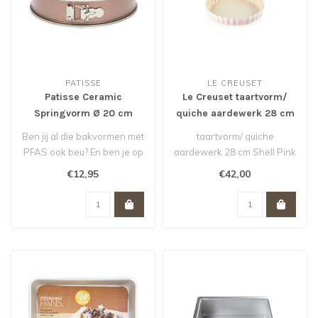
PATISSE
LE CREUSET
Patisse Ceramic
Le Creuset taartvorm/
Springvorm Ø 20 cm
quiche aardewerk 28 cm
Shell Pink actie van 55,-
Ben jij al die bakvormen met
taartvorm/ quiche
voor 42,- *
PFAS ook beu? En ben je op
aardewerk 28 cm Shell Pink
zoek naar een gezonde va..
actie van 55,- voor 42,- *De
€12,95
€42,00
Le Cre..