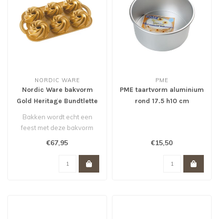
NORDIC WARE
PME
Nordic Ware bakvorm
PME taartvorm aluminium
Gold Heritage Bundtlette
rond 17.5 h10 cm
Cakes
Bakken wordt echt een
feest met deze bakvorm
van Nordic Ware. De
€67,95
€15,50
scherpe tekenin..