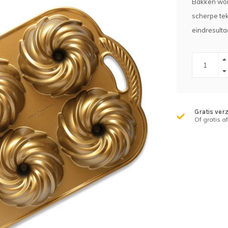
Bakken wor
scherpe tek
eindresulta
Gratis ver
Of gratis a