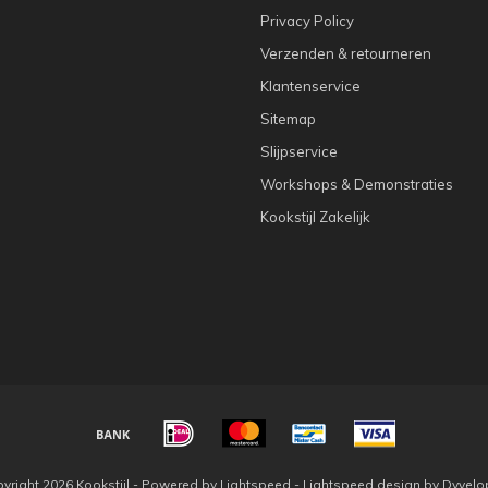
Privacy Policy
Verzenden & retourneren
Klantenservice
Sitemap
Slijpservice
Workshops & Demonstraties
Kookstijl Zakelijk
yright 2026 Kookstijl - Powered by
Lightspeed
-
Lightspeed design
by
Dyvelo