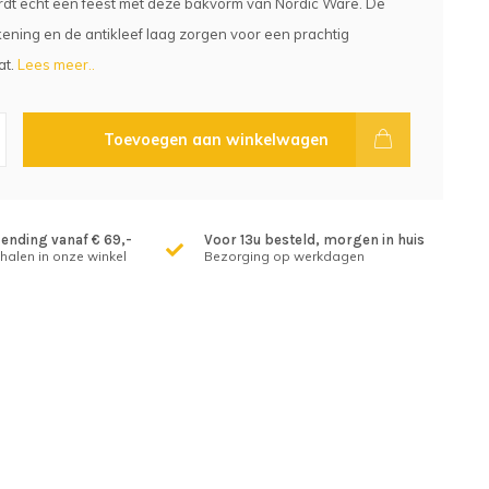
dt echt een feest met deze bakvorm van Nordic Ware. De
ening en de antikleef laag zorgen voor een prachtig
at.
Lees meer..
Toevoegen aan winkelwagen
zending vanaf € 69,-
Voor 13u besteld, morgen in huis
fhalen in onze winkel
Bezorging op werkdagen