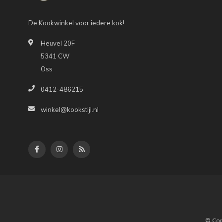
De Kookwinkel voor iedere kok!
Heuvel 20F
5341 CW
Oss
0412-486215
winkel@kookstijl.nl
© Cop