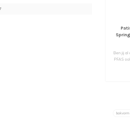
7
Pat
Sprin
Ben jij a
PFAS ook
bakvor