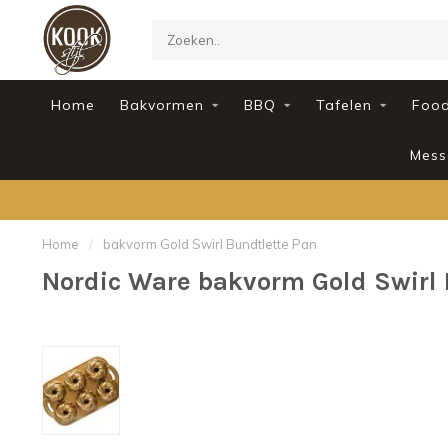
Home
Bakvormen
BBQ
Tafelen
Foo
Mess
Home
/
bakvorm Gold Swirl Bundtlette Pan
Nordic Ware bakvorm Gold Swirl 