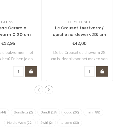
PATISSE
LE CREUSET
isse Ceramic
Le Creuset taartvorm/
PM
gvorm Ø 20 cm
quiche aardewerk 28 cm
Shell Pink actie van 55,-
€12,95
€42,00
voor 42,- *
l die bakvormen met
De Le Creuset quichevorm 28
 beu? En ben je op
cm is ideaal voor het maken van
zoek..
..
m
(44)
Bundlette
(2)
Bundt
(18)
goud
(20)
mini
(88)
Nordic Ware
(22)
Swirl
(2)
tulband
(33)