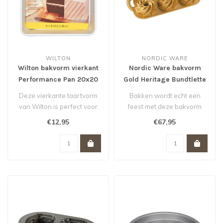
WILTON
NORDIC WARE
Wilton bakvorm vierkant
Nordic Ware bakvorm
Performance Pan 20x20
Gold Heritage Bundtlette
cm
Cakes
Deze vierkante taartvorm
Bakken wordt echt een
van Wilton is perfect voor
feest met deze bakvorm
stapeltaarten voor bruiloft..
van Nordic Ware. De
€12,95
€67,95
scherpe tekenin..