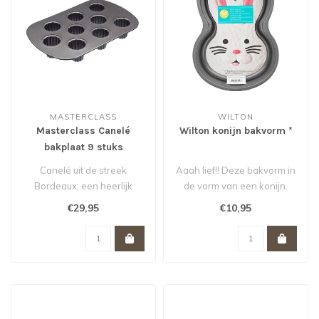
MASTERCLASS
WILTON
Masterclass Canelé
Wilton konijn bakvorm *
bakplaat 9 stuks
antikleef
Canelé uit de streek
Aaah lief!! Deze bakvorm in
Bordeaux; een heerlijk
de vorm van een konijn.
Frans gebakje met vanille
Maak jouw Paas- of kinder
€29,95
€10,95
en rum. O..
ve..