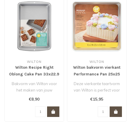
WILTON
WILTON
Wilton Recipe Right
Wilton bakvorm vierkant
Oblong Cake Pan 33x22.9
Performance Pan 25x25
cm
cm
Bakvorm van Wilton voor
Deze vierkante taartvorm
het maken van jouw
van Wilton is perfect voor
plaatcake of brownies. Met
stapeltaarten voor bruiloft..
€8,90
€15,95
antikleefl..