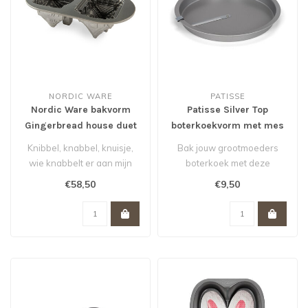
NORDIC WARE
PATISSE
Nordic Ware bakvorm
Patisse Silver Top
Gingerbread house duet
boterkoekvorm met mes
pan
23 cm *
Knibbel, knabbel, knuisje,
Bak jouw grootmoeders
wie knabbelt er aan mijn
boterkoek met deze
huisje? Zeg nou zelf; wie k..
boterkoekvorm van Patisse.
€58,50
€9,50
Dat wordt sm..