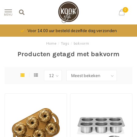
0
MENU
Voor 14.00 uur besteld dezelfde dag verzonden
Home
/
Tags
/
bakvorm
Producten getagd met bakvorm