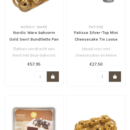
NORDIC WARE
PATISSE
Nordic Ware bakvorm
Patisse Silver-Top Mini
Gold Swirl Bundtlette Pan
Cheesecake Tin Loose
Base Ø8 *
Bakken wordt echt een
Ideaal voor mini
feest met deze bakvorm
cheesecakes en kleine
van Nordic Ware. De
taartjes.
€57,95
€27,50
scherpe tekenin..
Losse bodem voor
eenvoudig los..