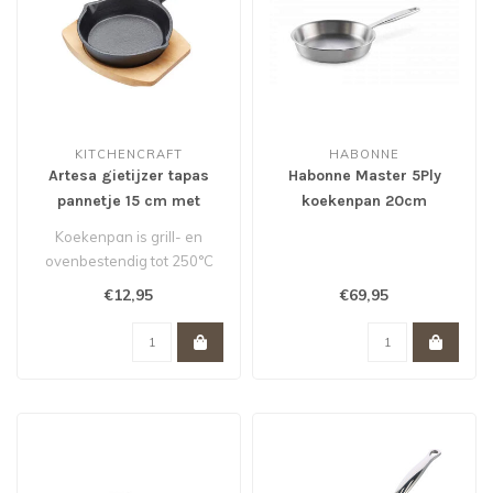
KITCHENCRAFT
HABONNE
Artesa gietijzer tapas
Habonne Master 5Ply
pannetje 15 cm met
koekenpan 20cm
houten serveerbord
Koekenpan is grill- en
ovenbestendig tot 250°C
Koekenpan is alleen
€12,95
€69,95
handwas
Ho..