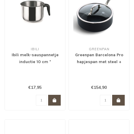
IBILI
GREENPAN
Ibili melk-sauspannetje
Greenpan Barcelona Pro
inductie 10 cm *
hapjespan met steel +
deksel 28 cm
€17,95
€154,90