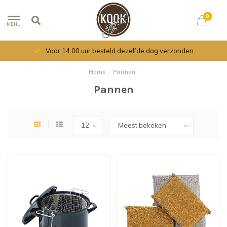
0
MENU
Voor 14.00 uur besteld dezelfde dag verzonden
Home
/
Pannen
Pannen