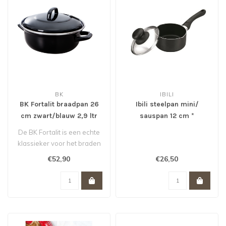
BK
IBILI
BK Fortalit braadpan 26
Ibili steelpan mini/
cm zwart/blauw 2,9 ltr
sauspan 12 cm *
De BK Fortalit is een echte
klassieker voor het braden
en sudderen! Het geëmail..
€52,90
€26,50