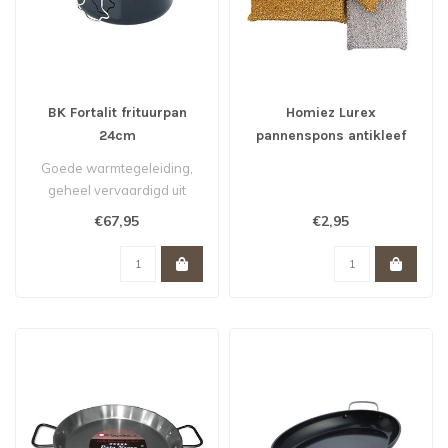
BK Fortalit frituurpan
Homiez Lurex
24cm
pannenspons antikleef
goud en zilver
Goede warmtegeleiding,
geheel vervaardigd uit
geëmailleerd staal.
€67,95
€2,95
Geschikt voor..