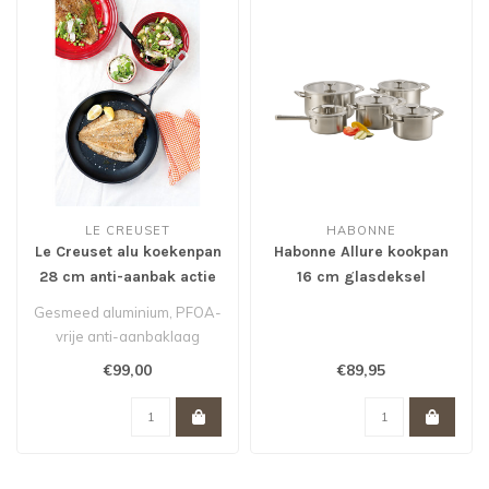
LE CREUSET
HABONNE
Le Creuset alu koekenpan
Habonne Allure kookpan
28 cm anti-aanbak actie
16 cm glasdeksel
van 155,- voor 99,- *
Gesmeed aluminium, PFOA-
vrije anti-aanbaklaag
geschikt voor alle warmte
€99,00
€89,95
bronnen..