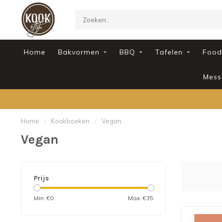
Home
Bakvormen
BBQ
Tafelen
Food
Mess
Home
/
Kookboeken
/
Vegan
Vegan
Prijs
Min: €
0
Max: €
35