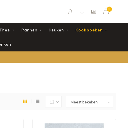
0
Thee
Pannen
Keuken
Kookboeken
enken