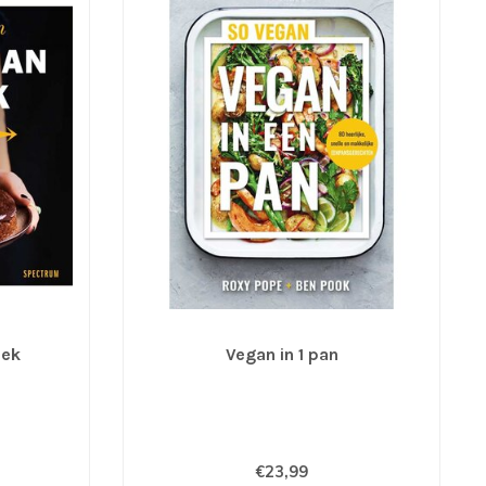
oek
Vegan in 1 pan
€23,99