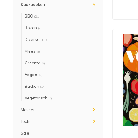
Kookboeken
BBQ
(21)
Roken
(2)
Diverse
(119)
Vlees
(8)
Groente
(9)
Vegan
(5)
Bakken
(14)
Vegetarisch
(4)
Messen
Textiel
Sale