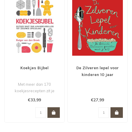
Koekjes Bijbel
De Zilveren lepel voor
kinderen 10 jaar
jubuleum editie
Met meer dan 170
koekjesrecepten zit je
met Koekjesbijbel gebakken..
€33,99
€27,99