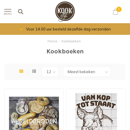
0
MENU
Voor 14.00 uur besteld dezelfde dag verzonden
Home
/
Kookboeken
Kookboeken