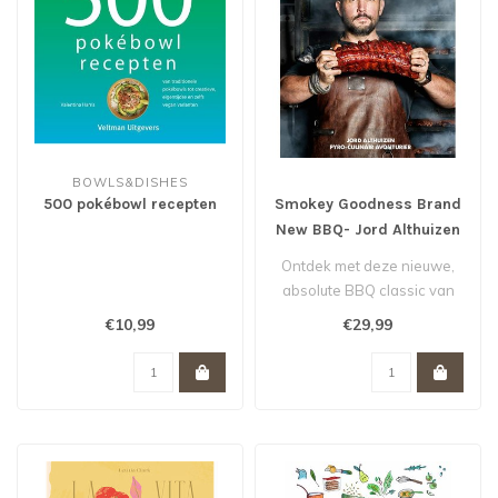
BOWLS&DISHES
500 pokébowl recepten
Smokey Goodness Brand
New BBQ- Jord Althuizen
Ontdek met deze nieuwe,
absolute BBQ classic van
Jord Althuizen, ‘Smokey
€10,99
€29,99
Goodn..