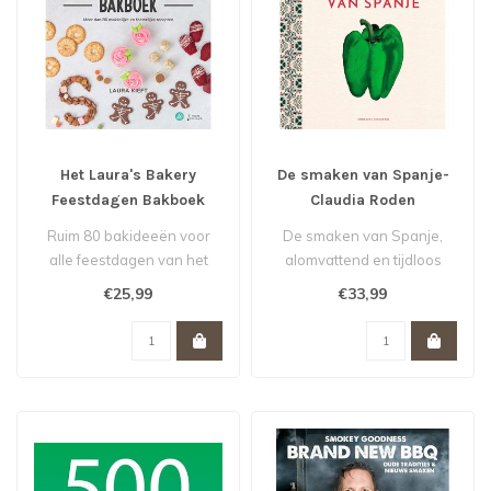
Het Laura's Bakery
De smaken van Spanje-
Feestdagen Bakboek
Claudia Roden
Ruim 80 bakideeën voor
De smaken van Spanje,
alle feestdagen van het
alomvattend en tijdloos
jaar!
naslagwerk over de
€25,99
€33,99
Spaanse keuken...