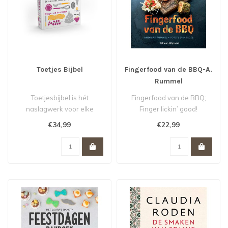
Toetjes Bijbel
Fingerfood van de BBQ-A.
Rummel
Toetjesbijbel is hét
Fingerfood van de BBQ;
naslagwerk voor elke
Finger lickin’ good!
toetjesliefhebber!
€34,99
€22,99