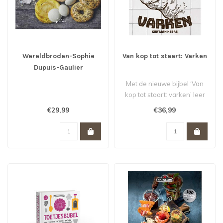
Wereldbroden-Sophie
Van kop tot staart: Varken
Dupuis-Gaulier
Met de nieuwe bijbel ‘Van
kop tot staart: varken’ leer
je alles over ambacht..
€29,99
€36,99