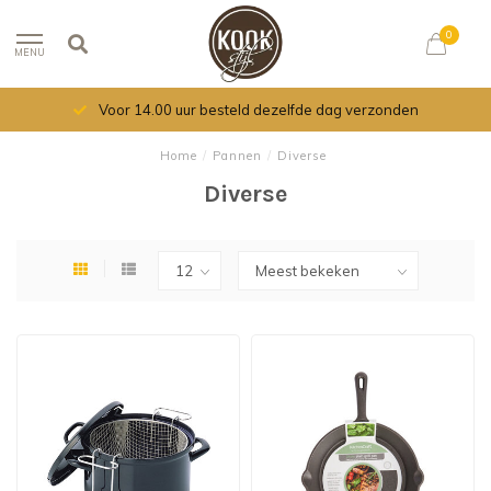
0
MENU
Voor 14.00 uur besteld dezelfde dag verzonden
Home
/
Pannen
/
Diverse
Diverse