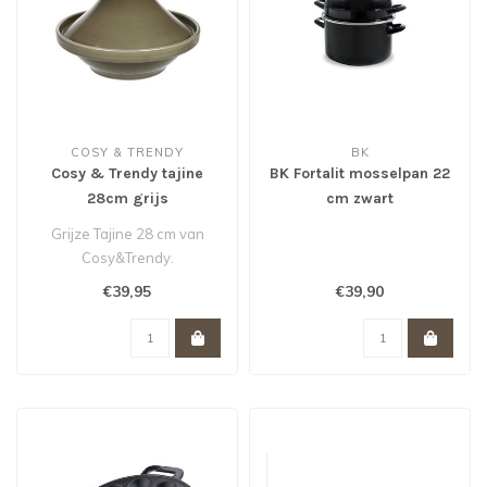
COSY & TRENDY
BK
Cosy & Trendy tajine
BK Fortalit mosselpan 22
28cm grijs
cm zwart
Grijze Tajine 28 cm van
Cosy&Trendy.
€39,95
€39,90