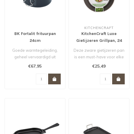
KITCHENCRAFT
BK Fortalit frituurpan
KitchenCraft Luxe
24cm
Gietijzeren Grillpan, 24
cm
Goede warmtegeleiding,
Deze zware gietijzeren pan
geheel vervaardigd uit
is een must-have voor elke
geëmailleerd staal.
culinaire liefhebber...
€67,95
€25,49
Geschikt voor..