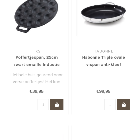
HKS
HABONNE
Poffertjespan, 25cm
Habonne Triple ovale
zwart emaille Inductie
vispan anti-kleef
geschikt
37.5x25x6.5 cm
Het hele huis geurend naar
verse poffertjes! Het kan
met deze mooie gietijzeren
€39,95
€99,95
..