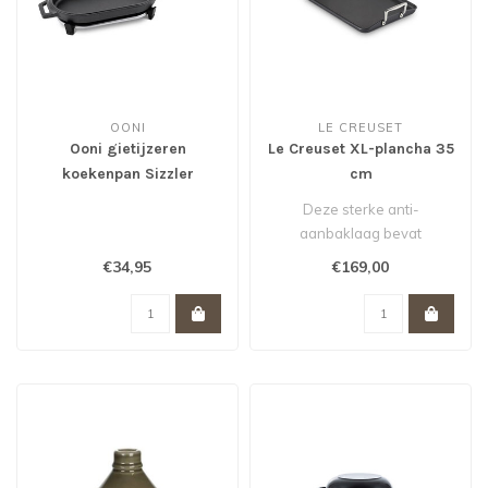
OONI
LE CREUSET
Ooni gietijzeren
Le Creuset XL-plancha 35
koekenpan Sizzler
cm
rechthoekig
Deze sterke anti-
aanbaklaag bevat
daarnaast geen PFCs,
€34,95
€169,00
PFAs, PFOA of PFOS De
pla..