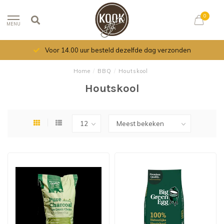
0
MENU
Voor 14.00 uur besteld dezelfde dag verzonden
Home
/
BBQ
/
Houtskool
Houtskool