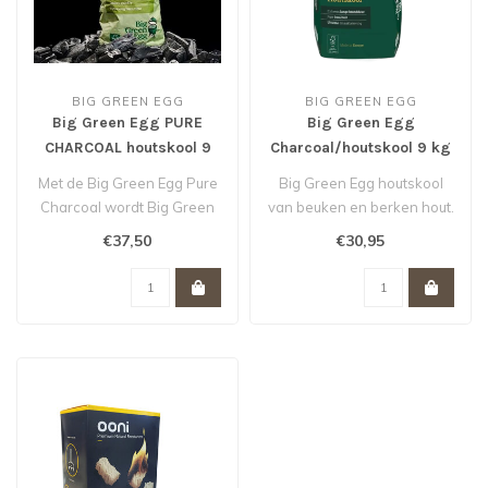
BIG GREEN EGG
BIG GREEN EGG
Big Green Egg PURE
Big Green Egg
CHARCOAL houtskool 9
Charcoal/houtskool 9 kg
KG *
*
Met de Big Green Egg Pure
Big Green Egg houtskool
Charcoal wordt Big Green
van beuken en berken hout.
Egg nog
Geschikt voor de grote
€37,50
€30,95
groener. Deze revolu..
modell..