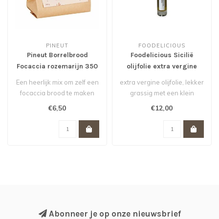
PINEUT
FOODELICIOUS
Pineut Borrelbrood
Foodelicious Sicilië
Focaccia rozemarijn 350
olijfolie extra vergine
gram
200 ml
Een heerlijk mix om zelf een
extra vergine olijfolie, lekker
focaccia brood te maken
grassig met een klein
scherp randje.
€6,50
€12,00
Ideaal als..
Abonneer je op onze nieuwsbrief