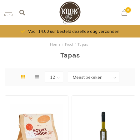
0
MENU
Voor 14.00 uur besteld dezelfde dag verzonden
Home
/
Food
/
Tapas
Tapas