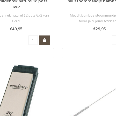
ruidenrek naturel 12 pots
Ibili stoommandje bamb
6x2
denrek naturel 12 pots 6x2 van
Met dit bamboe stoommandje 
Gald.
tover je al jouw Aziatis
stoomgerechten ..
€49,95
€29,95