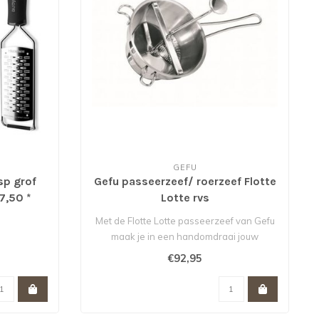
GEFU
sp grof
Gefu passeerzeef/ roerzeef Flotte
7,50 *
Lotte rvs
Met de Flotte Lotte passeerzeef van Gefu
maak je in een handomdraai jouw
tomaten..
€92,95