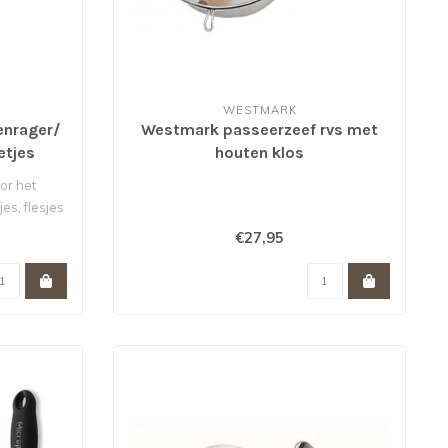
WESTMARK
enrager/
Westmark passeerzeef rvs met
etjes
houten klos
or het
es, flesjes
€27,95