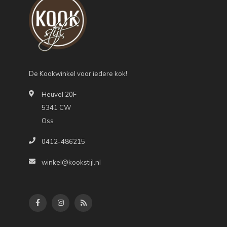
De Kookwinkel voor iedere kok!
Heuvel 20F
5341 CW
Oss
0412-486215
winkel@kookstijl.nl