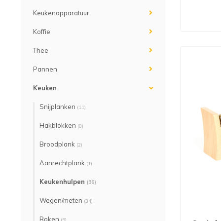
Keukenapparatuur
Koffie
Thee
Pannen
Keuken
Snijplanken
(11)
Hakblokken
(0)
Broodplank
(2)
Aanrechtplank
(1)
Keukenhulpen
(36)
Wegen/meten
(34)
Roken
(5)