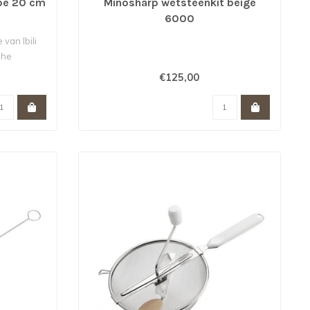
oe 20 cm
Minosharp wetsteenkit beige
6000
van Ibili
che
€125,00