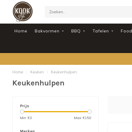
Home
Bakvormen
BBQ
Tafelen
Foo
Home
/
Keuken
/
Keukenhulpen
Keukenhulpen
Prijs
Min: €
0
Max: €
150
Merken