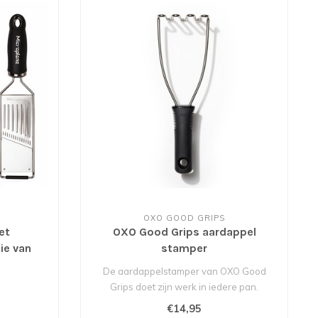
OXO GOOD GRIPS
et
OXO Good Grips aardappel
ie van
stamper
 *
De aardappelstamper van OXO Good
Grips doet zijn werk in iedere pan.
Geschikt vo..
€14,95