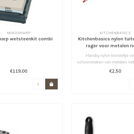
MINOSHARP
KITCHENBASICS
arp wetsteenkit combi
Kitchenbasics nylon tuit
rager voor metalen ri
Handig nylon borsteltje vo
schoonmaken van metalen rietj
en sch..
€119,00
€2,50