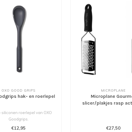
OXO GOOD GRIPS
MICROPLANE
dgrips hak- en roerlepel
Microplane Gourm
slicer/plakjes rasp act
32,50 voor 27,50
 siliconen roerlepel van OXO
Goodgrips.
€12,95
€27,50