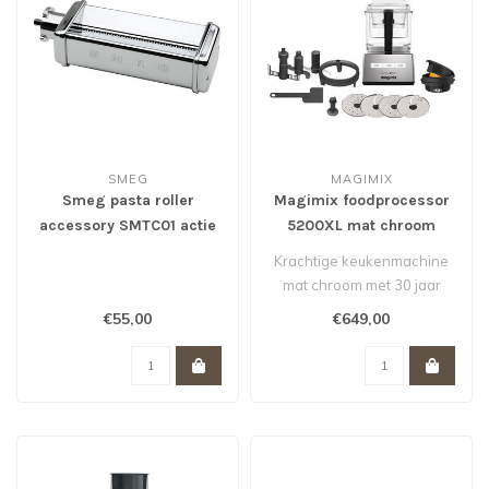
SMEG
MAGIMIX
Smeg pasta roller
Magimix foodprocessor
accessory SMTC01 actie
5200XL mat chroom
van 79,- voor 55,- *
Krachtige keukenmachine
mat chroom met 30 jaar
garantie op de motor
€55,00
€649,00
Diverse acc..