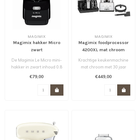
MAGIMIX
MAGIMIX
Magimix hakker Micro
Magimix foodprocessor
zwart
4200XL mat chroom
De Magimix Le Micro mini-
Krachtige keukenmachine
hakker in zwart inhoud 0.8
mat chroom met 30 jaar
liter
garantie op de motor
€79,00
€449,00
Aktie van €85.00 vo..
Diverse acc..