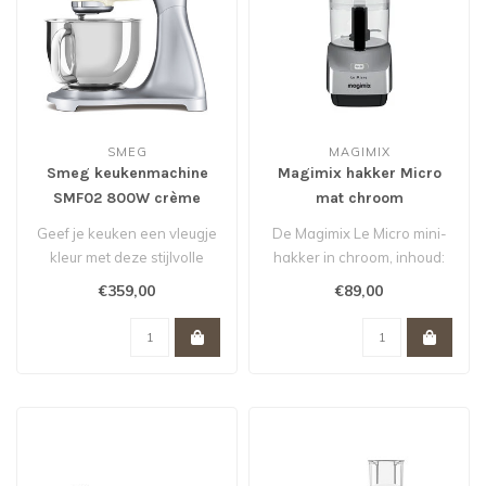
SMEG
MAGIMIX
Smeg keukenmachine
Magimix hakker Micro
SMF02 800W crème
mat chroom
actie van 449,- voor 359,-
Geef je keuken een vleugje
De Magimix Le Micro mini-
*
kleur met deze stijlvolle
hakker in chroom, inhoud:
keukenmachine van Smeg
0.8 liter
€359,00
€89,00
in j..