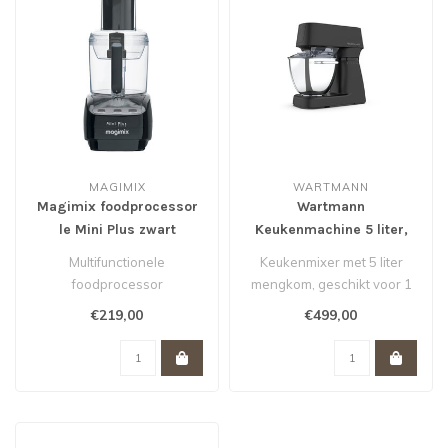
MAGIMIX
WARTMANN
Magimix foodprocessor
Wartmann
le Mini Plus zwart
Keukenmachine 5 liter,
Matzwart
Multifunctionele
Keukenmixer met 5 liter
foodprocessor
mengkom, geschikt voor 1
400 Watt vermogen
kg brooddeeg
€219,00
€499,00
2 Kommen: 1,7L & 0,5
Planetaire mengbe..
Zeer st..