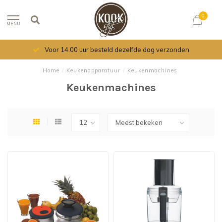
0
MENU
Voor 14.00 uur besteld dezelfde dag verzonden
Home
/
Keukenapparatuur
/
Keukenmachines
Keukenmachines