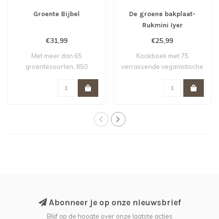
Groente Bijbel
De groene bakplaat-
Rukmini Iyer
€31,99
€25,99
Met meer dan 65
Kookboek met 75
groentesoorten, 850
verrassende veganistische
recepten, een eindeloze ..
en vegetarische ov..
Abonneer je op onze nieuwsbrief
Blijf op de hoogte over onze laatste acties