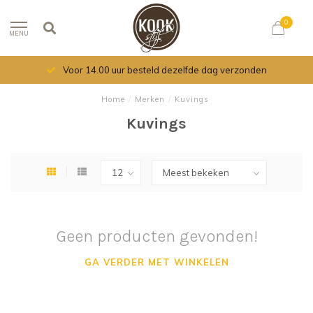
0
MENU
Voor 14.00 uur besteld dezelfde dag verzonden
Home
/
Merken
/
Kuvings
Kuvings
Geen producten gevonden!
GA VERDER MET WINKELEN