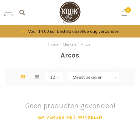
0
MENU
Voor 14.00 uur besteld dezelfde dag verzonden
Home
/
Merken
/
Arcos
Arcos
Geen producten gevonden!
GA VERDER MET WINKELEN