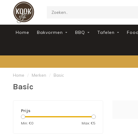
Home
Bakvormen
BBQ
Tafelen
Foo
Home
/
Merken
/
Basic
Basic
Prijs
Min: €
0
Max: €
5