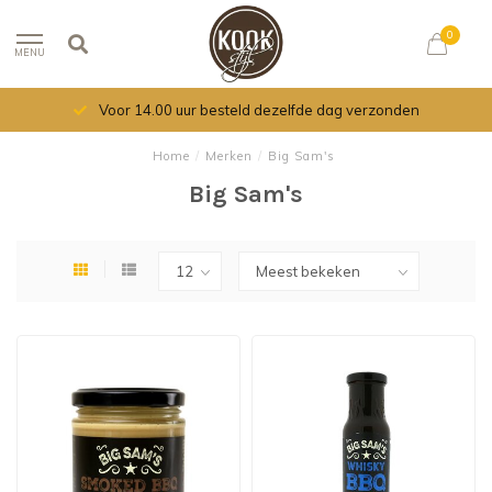
0
MENU
Voor 14.00 uur besteld dezelfde dag verzonden
Home
/
Merken
/
Big Sam's
Big Sam's