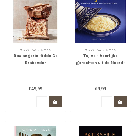
BOWLS&DISHES
BOWLS&DISHES
Boulangerie Hidde De
Tajine - heerlijke
Brabander
gerechten uit de Noord-
Afrikaanse stoofpot
€49,99
€9,99