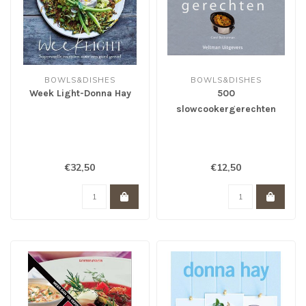
BOWLS&DISHES
BOWLS&DISHES
Week Light-Donna Hay
500
slowcookergerechten
€32,50
€12,50