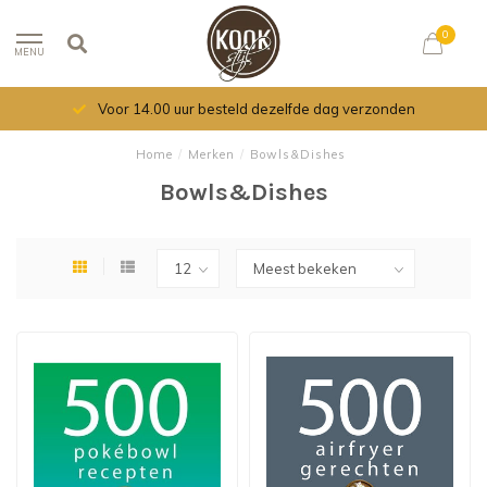
0
MENU
Voor 14.00 uur besteld dezelfde dag verzonden
Home
/
Merken
/
Bowls&Dishes
Bowls&Dishes