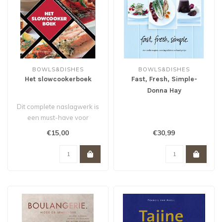
BOWLS&DISHES
BOWLS&DISHES
Het slowcookerboek
Fast, Fresh, Simple-
Donna Hay
Dit complete naslagwerk is
een must-have voor
iedereen die een
€15,00
€30,99
slowcooker in zij..