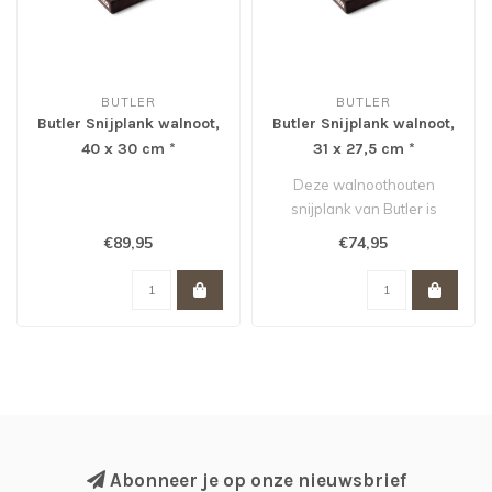
BUTLER
BUTLER
Butler Snijplank walnoot,
Butler Snijplank walnoot,
40 x 30 cm *
31 x 27,5 cm *
Deze walnoothouten
snijplank van Butler is
geschikt voor al je
€89,95
€74,95
dagelijkse snijwe..
Abonneer je op onze nieuwsbrief