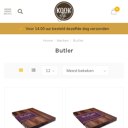
0
MENU
Voor 14.00 uur besteld dezelfde dag verzonden
Home
/
Merken
/
Butler
Butler