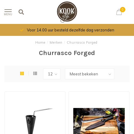
0
MENU
Voor 14.00 uur besteld dezelfde dag verzonden
Home
/
Merken
/
Churrasco Forged
Churrasco Forged