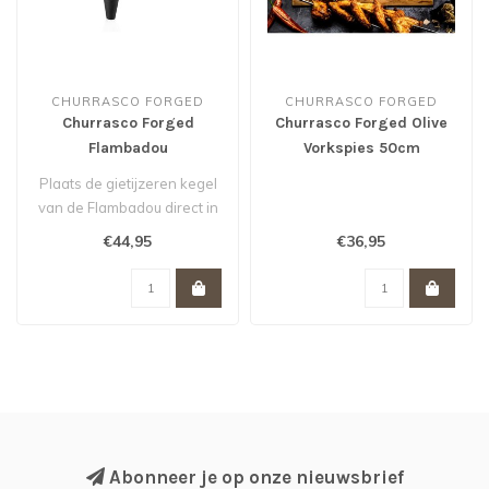
CHURRASCO FORGED
CHURRASCO FORGED
Churrasco Forged
Churrasco Forged Olive
Flambadou
Vorkspies 50cm
Plaats de gietijzeren kegel
van de Flambadou direct in
het vuur of in de kolen. ..
€44,95
€36,95
Abonneer je op onze nieuwsbrief