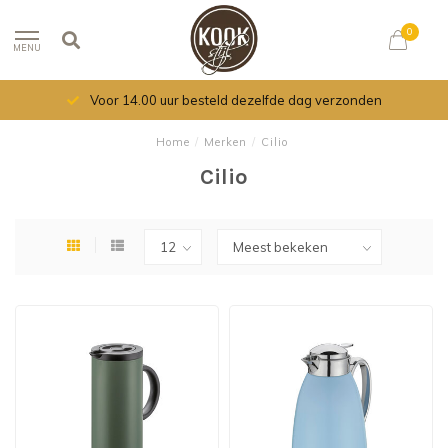
0
MENU
Voor 14.00 uur besteld dezelfde dag verzonden
Home
/
Merken
/
Cilio
Cilio