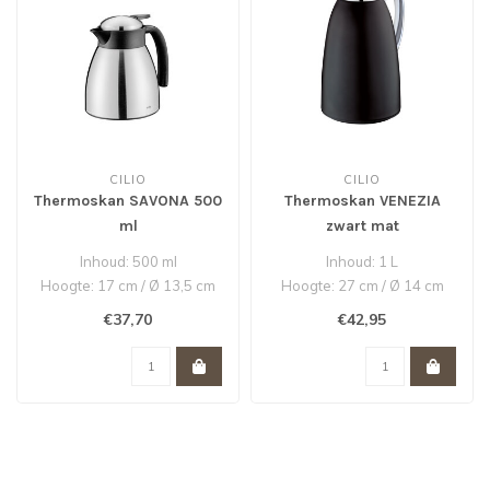
CILIO
CILIO
Thermoskan SAVONA 500
Thermoskan VENEZIA
ml
zwart mat
Inhoud: 500 ml
Inhoud: 1 L
Hoogte: 17 cm / Ø 13,5 cm
Hoogte: 27 cm / Ø 14 cm
Edelstaal roestvrij /
Edelstaal roestvrij
€37,70
€42,95
Hoogwaardig ku..