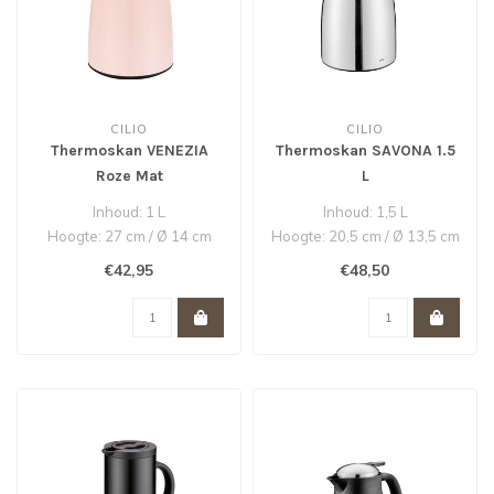
CILIO
CILIO
Thermoskan VENEZIA
Thermoskan SAVONA 1.5
Roze Mat
L
Inhoud: 1 L
Inhoud: 1,5 L
Hoogte: 27 cm / Ø 14 cm
Hoogte: 20,5 cm / Ø 13,5 cm
Edelstaal roestvrij
Edelstaal roestvrij /
€42,95
€48,50
Hoogwaardig k..