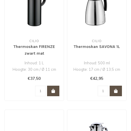
CILIO
CILIO
Thermoskan FIRENZE
Thermoskan SAVONA 1L
zwart mat
Inhoud: 1 L
Inhoud: 500 ml
Hoogte: 30 cm / Ø 11 cm
Hoogte: 17 cm / Ø 13,5 cm
Edelstaal roestvrij /
Edelstaal roestvrij /
€37,50
€42,95
Hoogwaardig kunstst..
Hoogwaardig ku..