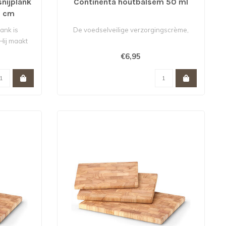
nijplank
Continenta houtbalsem 50 ml
3 cm
ank is
De voedselveilige verzorgingscrème,
 Hij maakt
€6,95