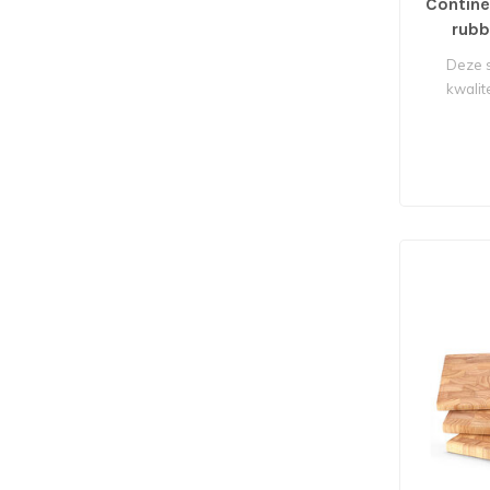
Contine
rub
Deze s
kwalit