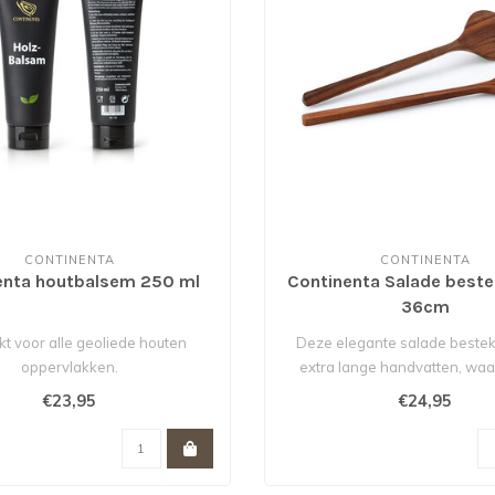
CONTINENTA
CONTINENTA
enta houtbalsem 250 ml
Continenta Salade beste
36cm
kt voor alle geoliede houten
Deze elegante salade bestek
oppervlakken.
extra lange handvatten, waa
perfe..
€23,95
€24,95