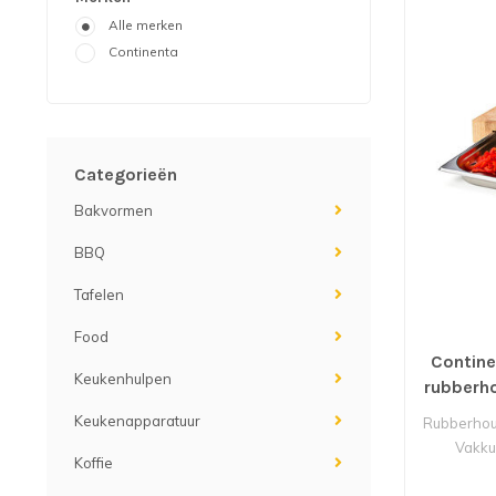
Alle merken
Continenta
Categorieën
Bakvormen
BBQ
Tafelen
Food
Contine
Keukenhulpen
rubberh
Keukenapparatuur
Rubberhou
Vakku
Koffie