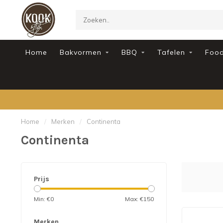
Home
Bakvormen
BBQ
Tafelen
Foo
Home
/
Merken
/
Continenta
Continenta
Prijs
Min: €
0
Max: €
150
Merken