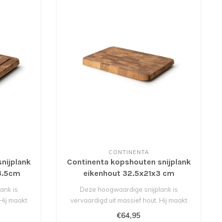
CONTINENTA
nijplank
Continenta kopshouten snijplank
3.5cm
eikenhout 32.5x21x3 cm
ank is
Deze hoogwaardige snijplank is
 Hij maakt
vervaardigd uit massief hout. Hij maakt
indruk me..
€64,95