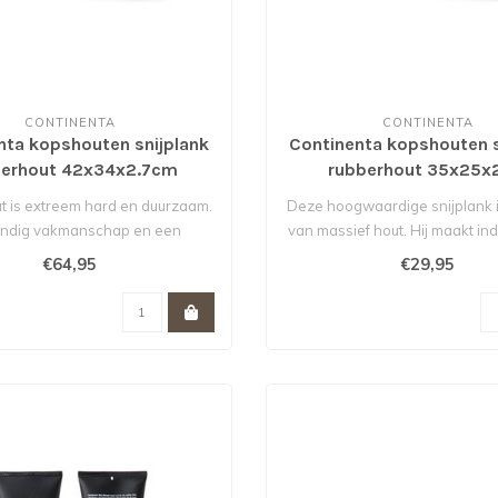
CONTINENTA
CONTINENTA
nta kopshouten snijplank
Continenta kopshouten s
berhout 42x34x2.7cm
rubberhout 35x25
t is extreem hard en duurzaam.
Deze hoogwaardige snijplank 
ndig vakmanschap en een
van massief hout. Hij maakt indr
aanzienlijk..
€64,95
€29,95