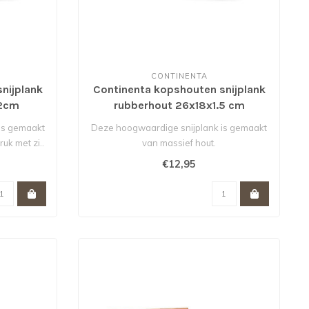
CONTINENTA
nijplank
Continenta kopshouten snijplank
x2cm
rubberhout 26x18x1.5 cm
is gemaakt
Deze hoogwaardige snijplank is gemaakt
uk met zi..
van massief hout.
€12,95