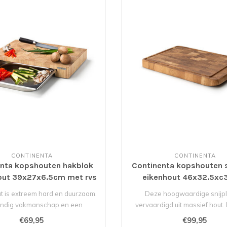
CONTINENTA
CONTINENTA
nta kopshouten hakblok
Continenta kopshouten s
out 39x27x6.5cm met rvs
eikenhout 46x32.5xc
Gastronormbak
t is extreem hard en duurzaam.
Deze hoogwaardige snijpl
ndig vakmanschap en een
vervaardigd uit massief hout.
aanzienlijk..
indruk me..
€69,95
€99,95