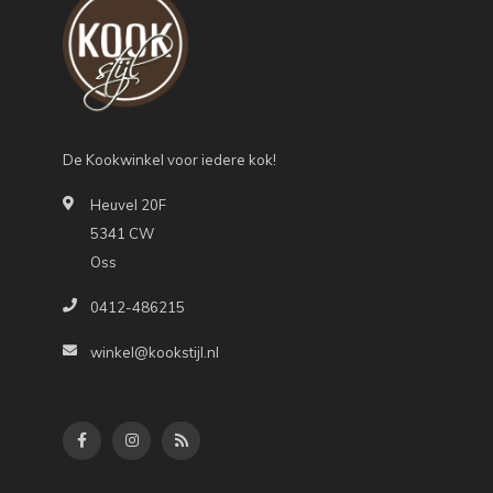
De Kookwinkel voor iedere kok!
Heuvel 20F
5341 CW
Oss
0412-486215
winkel@kookstijl.nl