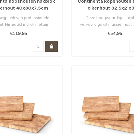
nta kopshouten hakblok
Continenta kopshouten s
berhout 40x30x7.5cm
eikenhout 32.5x21x
nijplank van professionele
Deze hoogwaardige snijpl
eit. Hij maakt indruk met zijn
vervaardigd uit massief hout.
robuuste m..
indruk me..
€119,95
€54,95