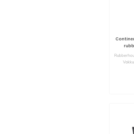
Contine
rub
Rubberhou
Vakku