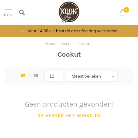
0
MENU
Voor 14.00 uur besteld dezelfde dag verzonden
Home
/
Merken
/
Cookut
Cookut
Geen producten gevonden!
GA VERDER MET WINKELEN