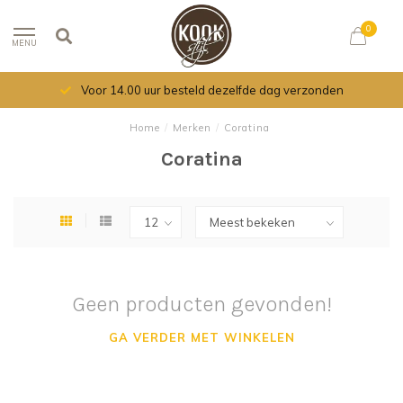
0
MENU
Voor 14.00 uur besteld dezelfde dag verzonden
Home
/
Merken
/
Coratina
Coratina
Geen producten gevonden!
GA VERDER MET WINKELEN