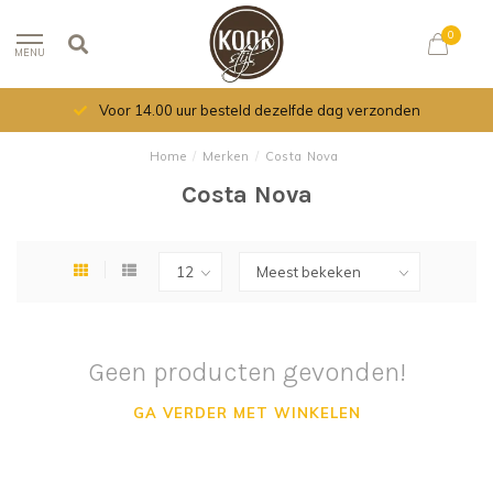
0
MENU
Voor 14.00 uur besteld dezelfde dag verzonden
Home
/
Merken
/
Costa Nova
Costa Nova
Geen producten gevonden!
GA VERDER MET WINKELEN