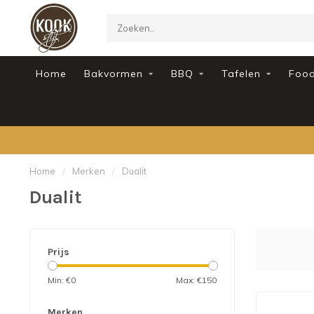
Home
Bakvormen
BBQ
Tafelen
Foo
Home
/
Merken
/
Dualit
Dualit
Prijs
Min: €
0
Max: €
150
Merken