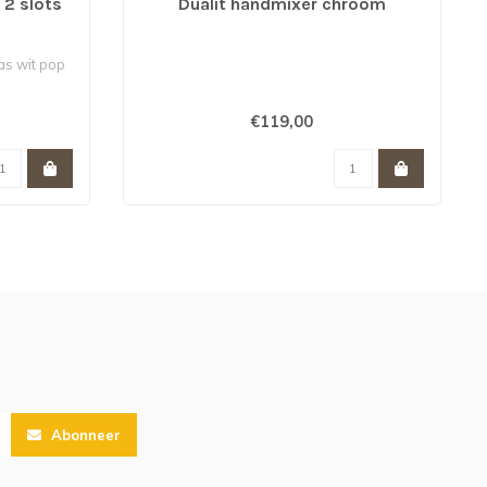
 2 slots
Dualit handmixer chroom
as wit pop
€119,00
Abonneer