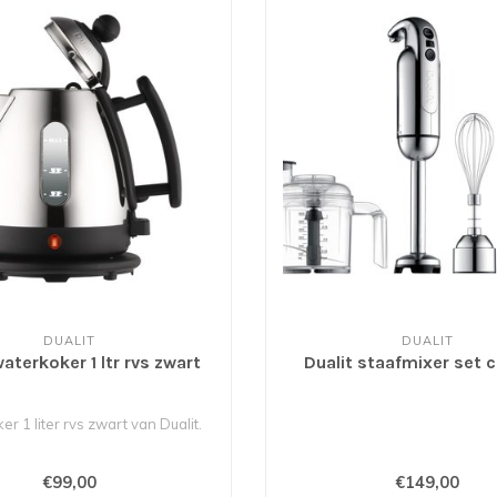
DUALIT
DUALIT
waterkoker 1 ltr rvs zwart
Dualit staafmixer set
r 1 liter rvs zwart van Dualit.
€99,00
€149,00