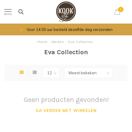
0
MENU
Voor 14.00 uur besteld dezelfde dag verzonden
Home
/
Merken
/
Eva Collection
Eva Collection
Geen producten gevonden!
GA VERDER MET WINKELEN