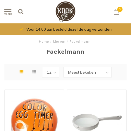
0
MENU
Voor 14.00 uur besteld dezelfde dag verzonden
Home
/
Merken
/
Fackelmann
Fackelmann