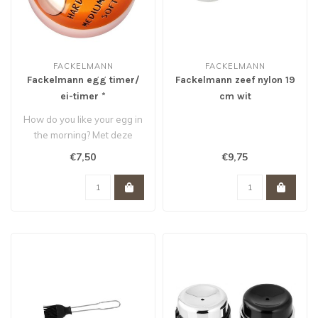
FACKELMANN
FACKELMANN
Fackelmann egg timer/
Fackelmann zeef nylon 19
ei-timer *
cm wit
How do you like your egg in
the morning? Met deze
eggtimer serveer je altijd
€7,50
€9,75
een..