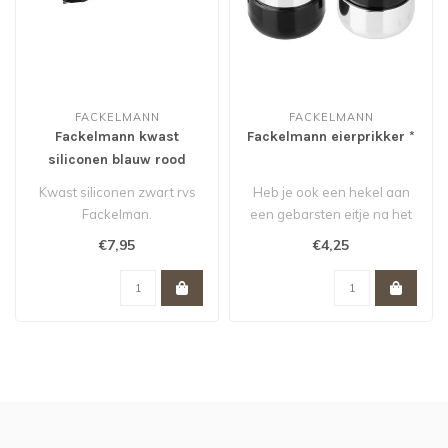
FACKELMANN
FACKELMANN
Fackelmann kwast
Fackelmann eierprikker *
siliconen blauw rood
zwart rvs
Kwast siliconen zwart rvs
Heb je ook een hekel aan
Fackelman.
een gebarsten eitje na het
koken? Met deze
€7,95
€4,25
eierprikker ..