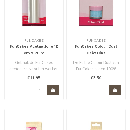
FUNCAKES
FUNCAKES
FunCakes Acetaatfolie 12
FunCakes Colour Dust
cm x 20 m
Baby Blue
Gebruik de FunCakes
De Edible Colour Dust van
acetaat rol voor het werken
FunCakes is een 100%
met chocolade en het
eetbare kleurpoeder...
€11,95
€3,50
maken van o..