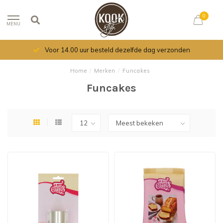
0
MENU
Voor 14.00 uur besteld dezelfde dag verzonden
Home
/
Merken
/
Funcakes
Funcakes