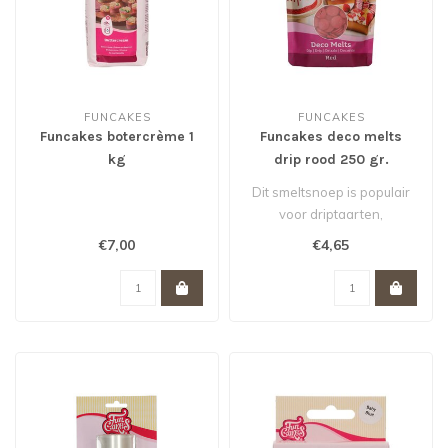
FUNCAKES
FUNCAKES
Funcakes botercrème 1
Funcakes deco melts
kg
drip rood 250 gr.
Dit smeltsnoep is populair
voor driptaarten,
cupcakedecoraties, maar
€7,00
€4,65
kan je ook ..