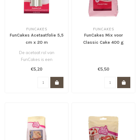
FUNCAKES
FUNCAKES
FunCakes Acetaatfolie 5,5
FunCakes Mix voor
cm x 20 m
Classic Cake 400 g
De acetaat rol van
FunCakes is een
voedselveilig acetaat dat
€5,20
€5,50
geschikt is voor he..