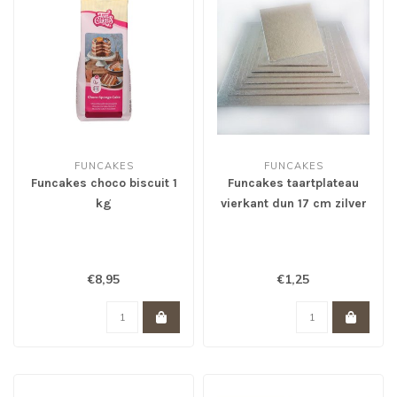
FUNCAKES
FUNCAKES
Funcakes choco biscuit 1
Funcakes taartplateau
kg
vierkant dun 17 cm zilver
*
€8,95
€1,25