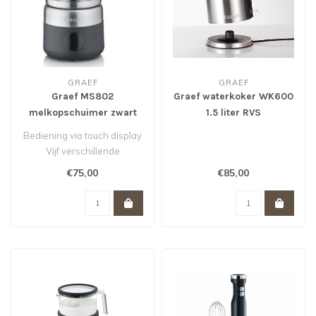
GRAEF
GRAEF
Graef MS802
Graef waterkoker WK600
melkopschuimer zwart
1.5 liter RVS
Bediening via touch display
Vijf verschillende
programma's incl. warm en
€75,00
€85,00
koud ..