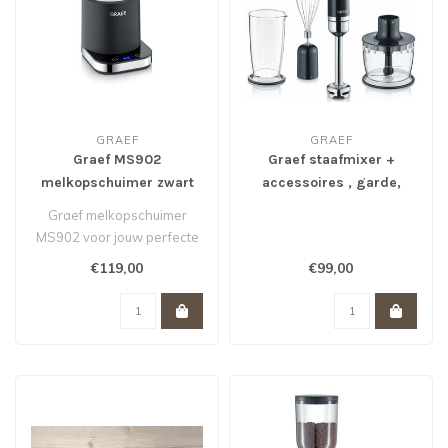
GRAEF
GRAEF
Graef MS902
Graef staafmixer +
melkopschuimer zwart
accessoires , garde,
hakker en kunststof
Graef melkopschuimer
beker (700 ml)
MS902 voor jouw perfecte
capuccino, latte machiato of
€119,00
€99,00
choco..