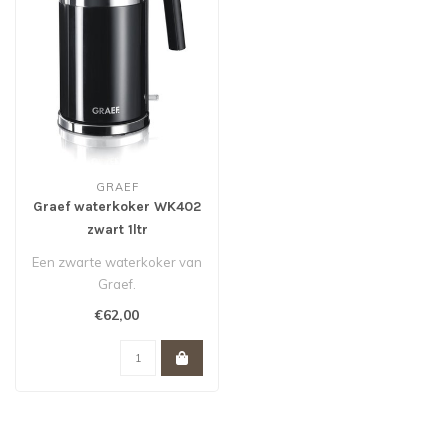
GRAEF
Graef waterkoker WK402
zwart 1ltr
Een zwarte waterkoker van
Graef.
€62,00