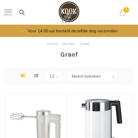
0
MENU
Voor 14.00 uur besteld dezelfde dag verzonden
Home
/
Merken
/
Graef
Graef