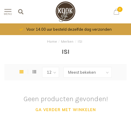
0
MENU
Voor 14.00 uur besteld dezelfde dag verzonden
Home
/
Merken
/
ISI
ISI
Geen producten gevonden!
GA VERDER MET WINKELEN