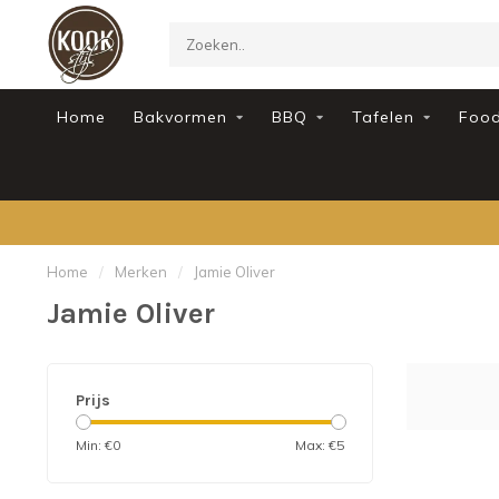
Home
Bakvormen
BBQ
Tafelen
Foo
Home
/
Merken
/
Jamie Oliver
Jamie Oliver
Prijs
Min: €
0
Max: €
5