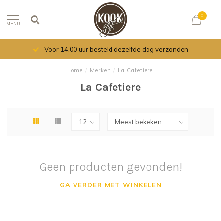
0
MENU
Voor 14.00 uur besteld dezelfde dag verzonden
Home
/
Merken
/
La Cafetiere
La Cafetiere
Geen producten gevonden!
GA VERDER MET WINKELEN