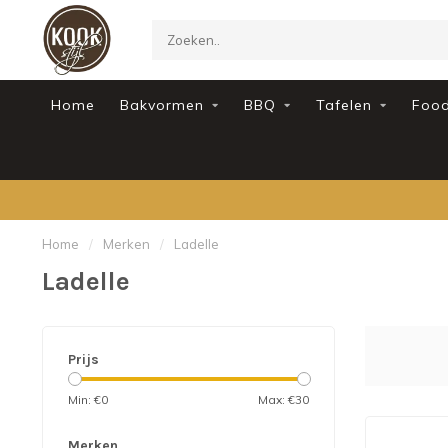
Home
Bakvormen
BBQ
Tafelen
Foo
Home
/
Merken
/
Ladelle
Ladelle
Prijs
Min: €
0
Max: €
30
Merken