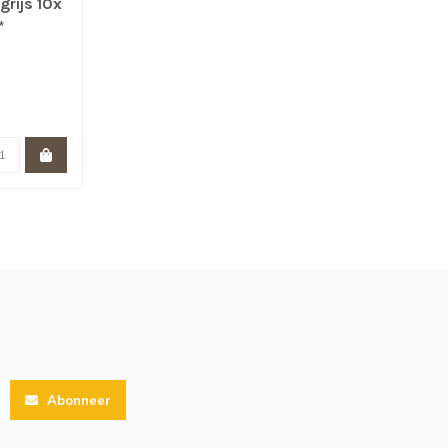
grijs 10x
*
Abonneer