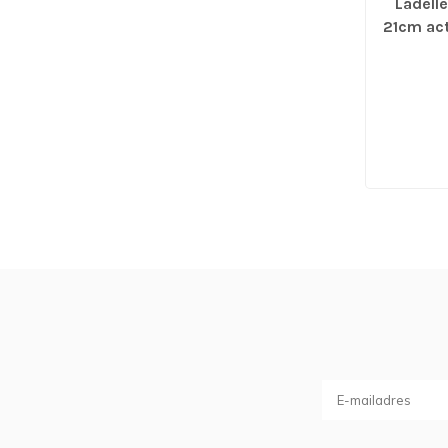
Ladell
21cm act