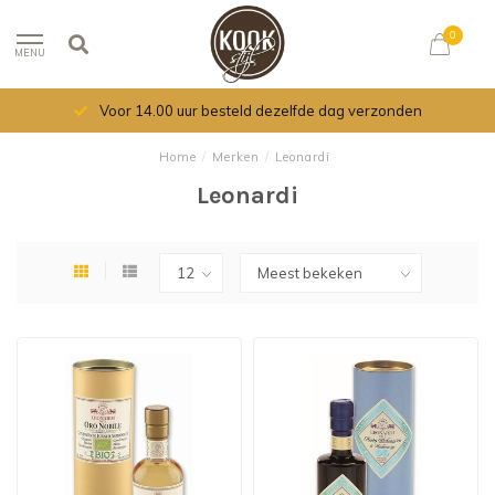
0
MENU
Voor 14.00 uur besteld dezelfde dag verzonden
Home
/
Merken
/
Leonardi
Leonardi