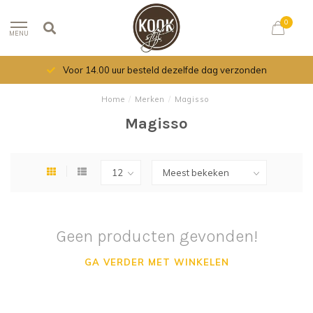
0
MENU
Voor 14.00 uur besteld dezelfde dag verzonden
Home
/
Merken
/
Magisso
Magisso
Geen producten gevonden!
GA VERDER MET WINKELEN