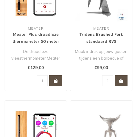
MEATER
MEATER
Meater Plus draadloze
Tridens Brushed Fork
thermometer 50 meter
standaard RVS
De draadloze
Maak indruk op jouw gasten
vleesthermometer Meater
tijdens een barbecue of
meet zowel de kern
etentje met deze Tridens
€129,00
€99,00
temperatuur van uw gerec..
vlee..