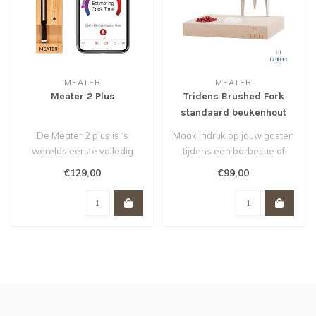
MEATER
MEATER
Meater 2 Plus
Tridens Brushed Fork
standaard beukenhout
De Meater 2 plus is ‘s
Maak indruk op jouw gasten
werelds eerste volledig
tijdens een barbecue of
draadloze slimme
etentje met deze Tridens
€129,00
€99,00
vleesthermomet..
vlee..