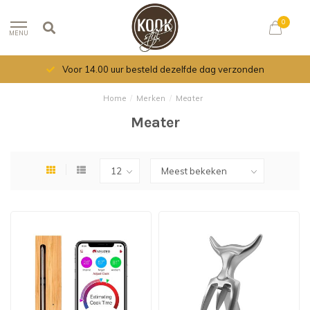
0
MENU
Voor 14.00 uur besteld dezelfde dag verzonden
Home
/
Merken
/
Meater
Meater