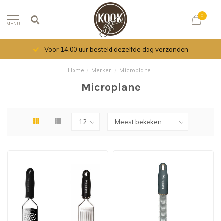
0
MENU
Voor 14.00 uur besteld dezelfde dag verzonden
Home
/
Merken
/
Microplane
Microplane