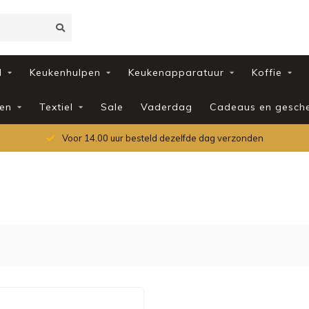
d
Keukenhulpen
Keukenapparatuur
Koffie
en
Textiel
Sale
Vaderdag
Cadeaus en gesch
Voor 14.00 uur besteld dezelfde dag verzonden