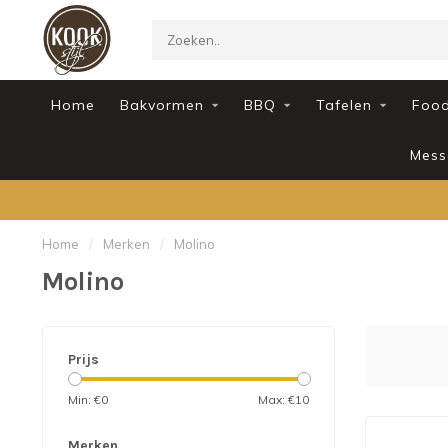
Home
Bakvormen
BBQ
Tafelen
Foo
Mess
Home
/
Merken
/
Molino
Molino
Prijs
Min: €
0
Max: €
10
Merken