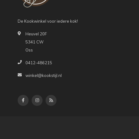
De Kookwinkel voor iedere kok!
Heuvel 20F
5341 CW
Oss
0412-486215
winkel@kookstijl.nl