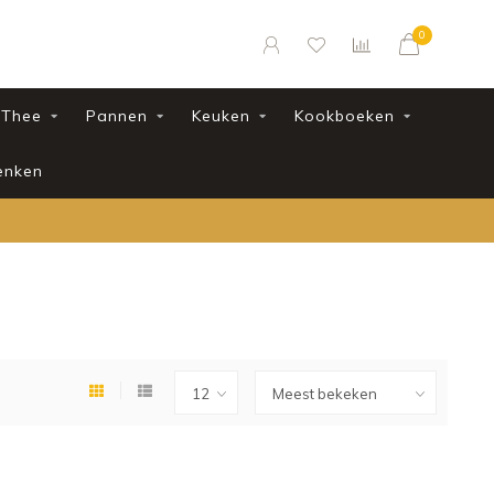
0
Thee
Pannen
Keuken
Kookboeken
enken